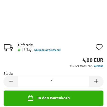
Lieferzeit:
A
1-3 Tage
(Ausland abweichend)
d
4,00 EUR
M
inkl. 19% MwSt. zzgl.
Versand
Stück:
Stück
In den Warenkorb