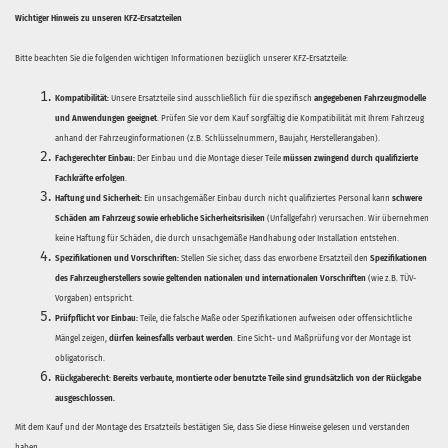
Wichtiger Hinweis zu unseren KFZ-Ersatzteilen
Bitte beachten Sie die folgenden wichtigen Informationen bezüglich unserer KFZ-Ersatzteile:
Kompatibilität:
Unsere Ersatzteile sind ausschließlich für die spezifisch
angegebenen Fahrzeugmodelle
und Anwendungen geeignet
. Prüfen Sie vor dem Kauf sorgfältig die Kompatibilität mit Ihrem Fahrzeug
anhand der Fahrzeuginformationen (z.B. Schlüsselnummern, Baujahr, Herstellerangaben).
Fachgerechter Einbau:
Der Einbau und die Montage dieser Teile
müssen zwingend durch qualifizierte
Fachkräfte erfolgen
.
Haftung und Sicherheit:
Ein unsachgemäßer Einbau durch nicht qualifiziertes Personal kann
schwere
Schäden am Fahrzeug sowie erhebliche Sicherheitsrisiken
(Unfallgefahr) verursachen. Wir übernehmen
keine Haftung für Schäden, die durch unsachgemäße Handhabung oder Installation entstehen.
Spezifikationen und Vorschriften:
Stellen Sie sicher, dass das erworbene Ersatzteil den
Spezifikationen
des Fahrzeugherstellers sowie geltenden nationalen und internationalen Vorschriften
(wie z.B. TÜV-
Vorgaben) entspricht.
Prüfpflicht vor Einbau:
Teile, die falsche Maße oder Spezifikationen aufweisen oder offensichtliche
Mängel zeigen,
dürfen keinesfalls verbaut werden
. Eine Sicht- und Maßprüfung vor der Montage ist
obligatorisch.
Rückgaberecht:
Bereits verbaute, montierte oder benutzte Teile sind grundsätzlich von der Rückgabe
ausgeschlossen.
Mit dem Kauf und der Montage des Ersatzteils bestätigen Sie, dass Sie diese Hinweise gelesen und verstanden
haben