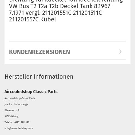
VW Bus T2 T2a T2b Deckel Tank 8.1967-
7.1971 vergl. 211201551C 211201511C
211201557C Kübel
KUNDENREZENSIONEN
Hersteller Informationen
Aircooledshop Classic Parts
Aircooledshop Classic Parts
Joachim Hintersberger
Kleinweichs 8
94563 Otzing
Telefon : 09931 9992490
info@aircooledshop.com