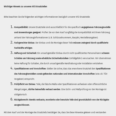
Wichtiger Hinweis zu unseren KFZ-Ersatzteilen
Bitte beachten Sie die folgenden wichtigen Informationen bezüglich unserer KFZ-Ersatzteile:
Kompatibilität:
Unsere Ersatzteile sind ausschließlich für die spezifisch
angegebenen Fahrzeugmodelle
und Anwendungen geeignet
. Prüfen Sie vor dem Kauf sorgfältig die Kompatibilität mit Ihrem Fahrzeug
anhand der Fahrzeuginformationen (z.B. Schlüsselnummern, Baujahr, Herstellerangaben).
Fachgerechter Einbau:
Der Einbau und die Montage dieser Teile
müssen zwingend durch qualifizierte
Fachkräfte erfolgen
.
Haftung und Sicherheit:
Ein unsachgemäßer Einbau durch nicht qualifiziertes Personal kann
schwere
Schäden am Fahrzeug sowie erhebliche Sicherheitsrisiken
(Unfallgefahr) verursachen. Wir übernehmen
keine Haftung für Schäden, die durch unsachgemäße Handhabung oder Installation entstehen.
Spezifikationen und Vorschriften:
Stellen Sie sicher, dass das erworbene Ersatzteil den
Spezifikationen
des Fahrzeugherstellers sowie geltenden nationalen und internationalen Vorschriften
(wie z.B. TÜV-
Vorgaben) entspricht.
Prüfpflicht vor Einbau:
Teile, die falsche Maße oder Spezifikationen aufweisen oder offensichtliche
Mängel zeigen,
dürfen keinesfalls verbaut werden
. Eine Sicht- und Maßprüfung vor der Montage ist
obligatorisch.
Rückgaberecht:
Bereits verbaute, montierte oder benutzte Teile sind grundsätzlich von der Rückgabe
ausgeschlossen.
Mit dem Kauf und der Montage des Ersatzteils bestätigen Sie, dass Sie diese Hinweise gelesen und verstanden