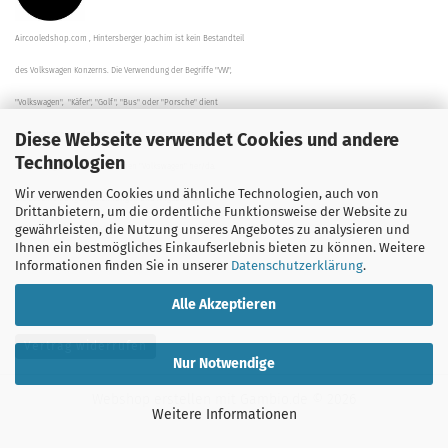
Aircooledshop.com , Hintersberger Joachim ist kein Bestandteil
des Volkswagen Konzerns. Die Verwendung der Begriffe "VW",
"Volkswagen", "Käfer", "Golf", "Bus" oder "Porsche" dient
Diese Webseite verwendet Cookies und andere
der Beschreibung der Teile und stellt in keinem Fall eine direkte
Technologien
Verbindung zu dem Unternehmen "Volkswagen" her/da.
Wir verwenden Cookies und ähnliche Technologien, auch von
Die Beschreibungen, Zeichnungen und Angaben zur
Drittanbietern, um die ordentliche Funktionsweise der Website zu
gewährleisten, die Nutzung unseres Angebotes zu analysieren und
Verwendung sind sorgfältig überprüft worden.
Ihnen ein bestmögliches Einkaufserlebnis bieten zu können. Weitere
Informationen finden Sie in unserer
Datenschutzerklärung
.
Alle Akzeptieren
Vertrag widerrufen
Nur Notwendige
Webshop erstellen
mit Gambio.de © 2026
Weitere Informationen