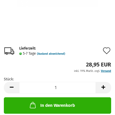
Lieferzeit:
A
5-7 Tage
(Ausland abweichend)
d
28,95 EUR
M
inkl. 19% MwSt. zzgl.
Versand
Stück:
Stück
In den Warenkorb