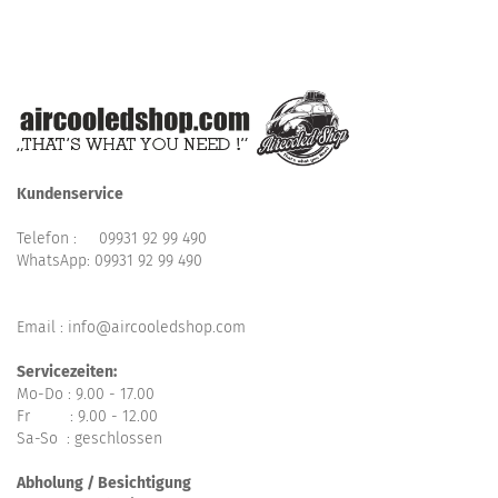
Kundenservice
Telefon :
09931 92 99 490
WhatsApp:
09931 92 99 490
Email : info@aircooledshop.com
Servicezeiten:
Mo-Do : 9.00 - 17.00
Fr : 9.00 - 12.00
Sa-So : geschlossen
Abholung / Besichtigung