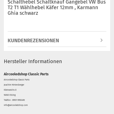
Schalthebel Schaltknauf Gangebel VW Bus
T2 T1 Wählhebel Käfer 12mm , Karmann
Ghia schwarz
KUNDENREZENSIONEN
Hersteller Informationen
Aircooledshop Classic Parts
Aircooledshop Classic Parts
Joachim Hintersberger
Kleinweichs 8
94563 Otzing
Telefon : 09931 9992490
info@aircooledshop.com