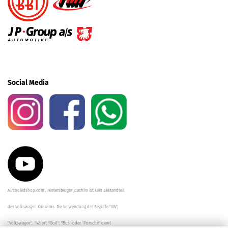
Social Media
Aircooledshop.com , Hintersberger Joachim ist kein Bestandteil
des Volkswagen Konzerns. Die Verwendung der Begriffe "VW",
"Volkswagen", "Käfer", "Golf", "Bus" oder "Porsche" dient