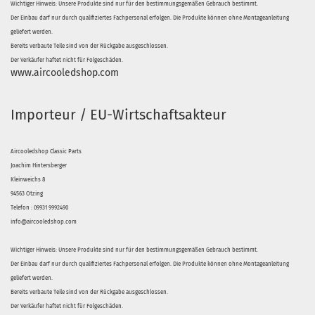
Wichtiger Hinweis: Unsere Produkte sind nur für den bestimmungsgemäßen Gebrauch bestimmt.
Der Einbau darf nur durch qualifiziertes Fachpersonal erfolgen. Die Produkte können ohne Montageanleitung
geliefert werden.
Bereits verbaute Teile sind von der Rückgabe ausgeschlossen.
Der Verkäufer haftet nicht für Folgeschäden.
www.aircooledshop.com
Importeur / EU-Wirtschaftsakteur
Aircooledshop Classic Parts
Joachim Hintersberger
Kleinweichs 8
94563 Otzing
Telefon : 09931 9992490
info@aircooledshop.com
Wichtiger Hinweis: Unsere Produkte sind nur für den bestimmungsgemäßen Gebrauch bestimmt.
Der Einbau darf nur durch qualifiziertes Fachpersonal erfolgen. Die Produkte können ohne Montageanleitung
geliefert werden.
Bereits verbaute Teile sind von der Rückgabe ausgeschlossen.
Der Verkäufer haftet nicht für Folgeschäden.