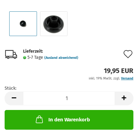
Lieferzeit:
A
5-7 Tage
(Ausland abweichend)
d
19,95 EUR
M
inkl. 19% MwSt. zzgl.
Versand
Stück:
Stück
In den Warenkorb