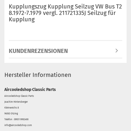
Kupplungszug Kupplung Seilzug VW Bus T2
8.1972-7.1979 vergl. 211721335J Seilzug für
Kupplung
KUNDENREZENSIONEN
Hersteller Informationen
Aircooledshop Classic Parts
Aircooledshop Classic Parts
Joachim Hintersberger
Kleinweichs 8
94563 Otzing
Telefon : 09931 9992490
info@aircooledshop.com