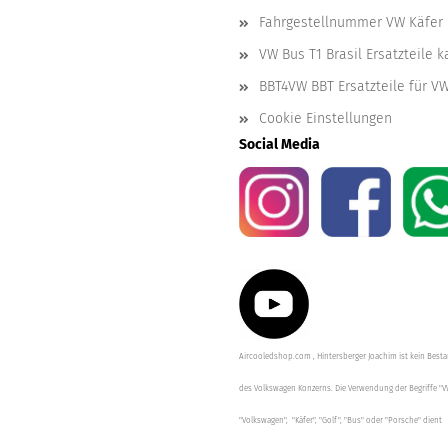
Fahrgestellnummer VW Käfer 
VW Bus T1 Brasil Ersatzteile 
BBT4VW BBT Ersatzteile für V
Cookie Einstellungen
Social Media
Aircooledshop.com , Hintersberger Joachim ist kein Besta
des Volkswagen Konzerns. Die Verwendung der Begriffe "V
"Volkswagen", "Käfer", "Golf", "Bus" oder "Porsche" dient