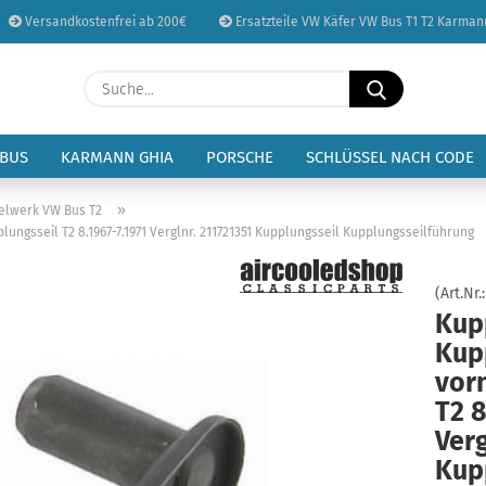
Versandkostenfrei ab 200€
Ersatzteile VW Käfer VW Bus T1 T2 Karman
Sprache auswählen
Suche...
E-Mail
Lieferland
 BUS
KARMANN GHIA
PORSCHE
SCHLÜSSEL NACH CODE
Passwort
»
elwerk VW Bus T2
gsseil T2 8.1967-7.1971 Verglnr. 211721351 Kupplungsseil Kupplungsseilführung
(Art.Nr.
Kup
Konto erstellen
Kup
Passwort vergessen
vor
T2 8
Verg
Kup