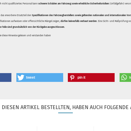
 nicht qualifiziertes Personal kann
schwere Schäden am Fahrzeug sowie erhebliche Sicherheitsrisiken
(Unfallgefahr) veru
.
ss das erworbene Ersatzteil den
Spezifikationen des Fahrzeugherstellers sowie geltenden nationalen und internationalen Vor
ifikationen aufweisen oder offensichtliche Mängel zeigen,
dürfen keinesfalls verbaut werden
. Eine Sicht- und Maßprüfung vor
te Teile sind grundsätzlich von der Rückgabe ausgeschlossen.
Sie diese Hinweise gelesen und verstanden haben
tweet
pin it
t
DIESEN ARTIKEL BESTELLTEN, HABEN AUCH FOLGENDE 