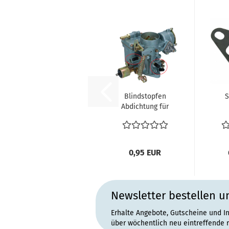
Blindstopfen
S
Abdichtung für
Umbau auf 009
An
VW Käfer...
un
0,95 EUR
Newsletter bestellen u
Erhalte Angebote, Gutscheine und I
über wöchentlich neu eintreffende 