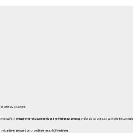
unserer KFZ-Ersatzteile:
 die spezifisch
angegebenen Fahrzeugmodelle und Anwendungen geeignet
. Prüfen Sie vor dem Kauf sorgfältig die Kompati
 Teile
müssen zwingend durch qualifizierte Fachkräfte erfolgen
.