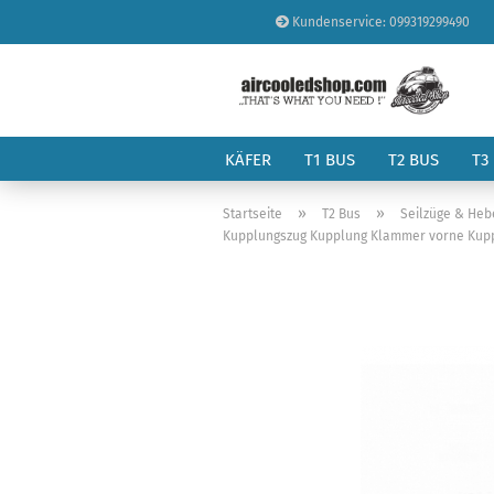
Kundenservice: 099319299490
KÄFER
T1 BUS
T2 BUS
T3
»
»
Startseite
T2 Bus
Seilzüge & Heb
Kupplungszug Kupplung Klammer vorne Kupplun