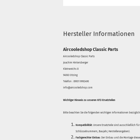
Hersteller Informationen
Aircooledshop Classic Parts
Aircooledshop Classic Parts
Joachim Hintersberger
Kleinweichs 8
94563 Otzing
Telefon : 09931 9992490
info@aircooledshop.com
Wichtiger Hinweis zu unseren KFZ-Ersatzteilen
Bitte beachten Sie die folgenden wichtigen Informationen bezüglich 
Kompatibilität:
Unsere Ersatzteile sind ausschließlich für
Schlüsselnummern, Baujahr, Herstellerangaben).
Fachgerechter Einbau:
Der Einbau und die Montage dieser