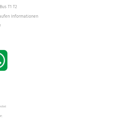
Bus T1 T2
kaufen Informationen
W
ndteil
W",