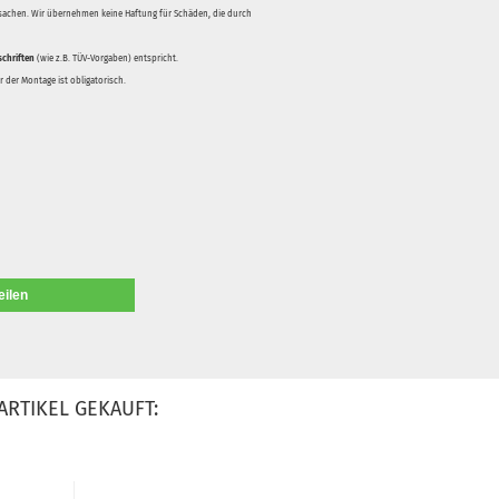
rsachen. Wir übernehmen keine Haftung für Schäden, die durch
schriften
(wie z.B. TÜV-Vorgaben) entspricht.
 der Montage ist obligatorisch.
eilen
ARTIKEL GEKAUFT: