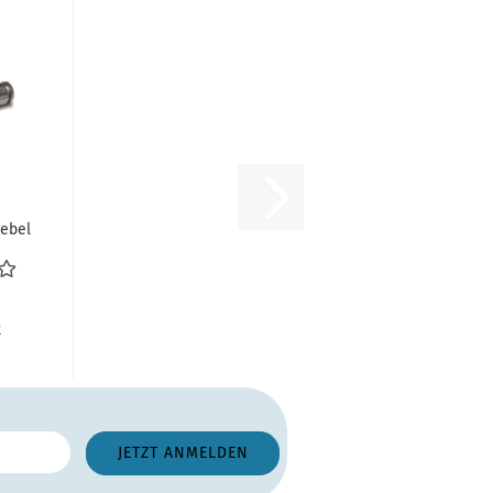
ebel
 mit
l...
R