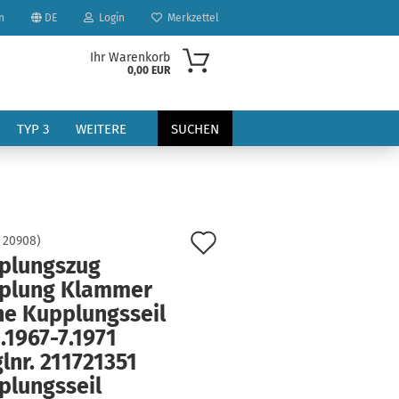
n
DE
Login
Merkzettel
Ihr Warenkorb
0,00 EUR
TYP 3
WEITERE
SUCHEN
Auf
:
20908
)
plungszug
den
plung Klammer
?
Merkzettel
ne Kupplungsseil
.1967-7.1971
lnr. 211721351
plungsseil