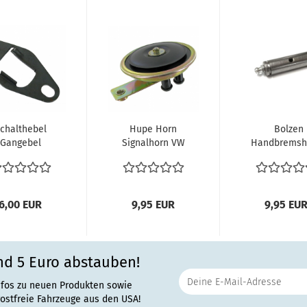
chalthebel
Hupe Horn
Bolzen
Gangebel
Signalhorn VW
Handbremsh
schlagplatte
Käfer VW Bus T1
Lagerbolzen
ten VW Bus
T2 T2b
Schmiernippe
T2...
Karmann...
6,00 EUR
9,95 EUR
9,95 EU
nd 5 Euro abstauben!
nfos zu neuen Produkten sowie
rostfreie Fahrzeuge aus den USA!