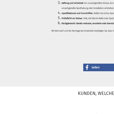
Haftung und Sicherheit:
Ein unsachgemäßer Einbau durch
unsachgemäße Handhabung oder Installation entstehen
Spezifikationen und Vorschriften:
Stellen Sie sicher, da
Prüfpflicht vor Einbau:
Teile, die falsche Maße oder Spez
Rückgaberecht:
Bereits verbaute, montierte oder benutz
Mit dem Kauf und der Montage des Ersatzteils bestätigen Sie, dass 
teilen
KUNDEN, WELCHE 