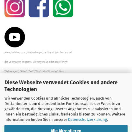
Aircooledshop.com , Hintersberger Joachim ist kein Bestandteil
des Volkswagen Konzerns. Die Verwendung der Begriffe "VW",
"Volkswagen", "Käfer", "Golf", "Bus" oder "Porsche" dient
Diese Webseite verwendet Cookies und andere
der Beschreibung der Teile und stellt in keinem Fall eine direkte
Technologien
Verbindung zu dem Unternehmen "Volkswagen" her/da.
Wir verwenden Cookies und ähnliche Technologien, auch von
Die Beschreibungen, Zeichnungen und Angaben zur
Drittanbietern, um die ordentliche Funktionsweise der Website zu
gewährleisten, die Nutzung unseres Angebotes zu analysieren und
Verwendung sind sorgfältig überprüft worden.
Ihnen ein bestmögliches Einkaufserlebnis bieten zu können. Weitere
Informationen finden Sie in unserer
Datenschutzerklärung
.
Alle Akzeptieren