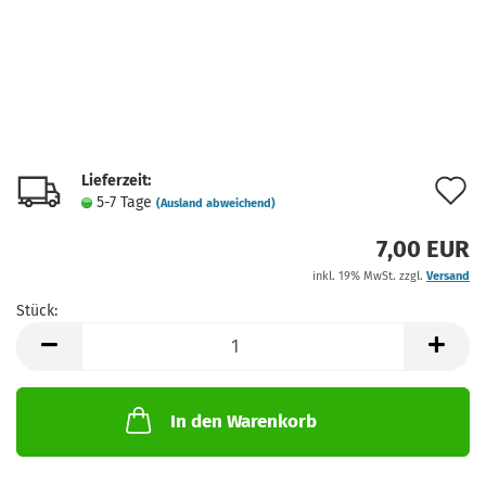
Lieferzeit:
A
5-7 Tage
(Ausland abweichend)
d
7,00 EUR
M
inkl. 19% MwSt. zzgl.
Versand
Stück:
Stück
In den Warenkorb