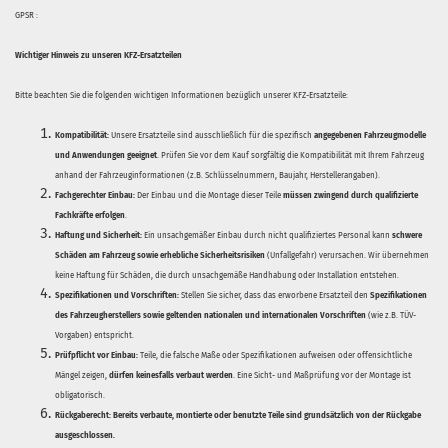
GPSR :
Wichtiger Hinweis zu unseren KFZ-Ersatzteilen
Bitte beachten Sie die folgenden wichtigen Informationen bezüglich unserer KFZ-Ersatzteile:
Kompatibilität:
Unsere Ersatzteile sind ausschließlich für die spezifisch
angegebenen Fahrzeugmodelle
und Anwendungen geeignet
. Prüfen Sie vor dem Kauf sorgfältig die Kompatibilität mit Ihrem Fahrzeug
anhand der Fahrzeuginformationen (z.B. Schlüsselnummern, Baujahr, Herstellerangaben).
Fachgerechter Einbau:
Der Einbau und die Montage dieser Teile
müssen zwingend durch qualifizierte
Fachkräfte erfolgen
.
Haftung und Sicherheit:
Ein unsachgemäßer Einbau durch nicht qualifiziertes Personal kann
schwere
Schäden am Fahrzeug sowie erhebliche Sicherheitsrisiken
(Unfallgefahr) verursachen. Wir übernehmen
keine Haftung für Schäden, die durch unsachgemäße Handhabung oder Installation entstehen.
Spezifikationen und Vorschriften:
Stellen Sie sicher, dass das erworbene Ersatzteil den
Spezifikationen
des Fahrzeugherstellers sowie geltenden nationalen und internationalen Vorschriften
(wie z.B. TÜV-
Vorgaben) entspricht.
Prüfpflicht vor Einbau:
Teile, die falsche Maße oder Spezifikationen aufweisen oder offensichtliche
Mängel zeigen,
dürfen keinesfalls verbaut werden
. Eine Sicht- und Maßprüfung vor der Montage ist
obligatorisch.
Rückgaberecht:
Bereits verbaute, montierte oder benutzte Teile sind grundsätzlich von der Rückgabe
ausgeschlossen.