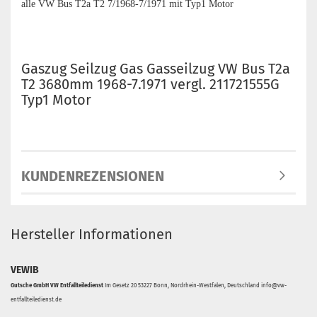
alle VW Bus T2a T2 7/1968-7/1971 mit Typ1 Motor
Gaszug Seilzug Gas Gasseilzug VW Bus T2a
T2 3680mm 1968-7.1971 vergl. 211721555G
Typ1 Motor
KUNDENREZENSIONEN
Hersteller Informationen
VEWIB
Gutsche GmbH VW Entfallteiledienst
Im Gesetz 20 53227 Bonn, Nordrhein-Westfalen, Deutschland info@vw-
entfallteiledienst.de