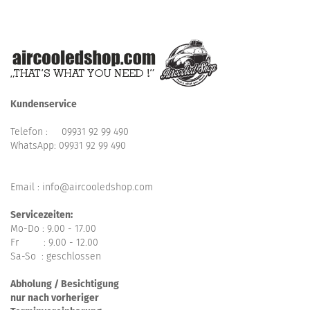
Kundenservice
Telefon :
09931 92 99 490
WhatsApp:
09931 92 99 490
Email : info@aircooledshop.com
Servicezeiten:
Mo-Do : 9.00 - 17.00
Fr : 9.00 - 12.00
Sa-So : geschlossen
Abholung / Besichtigung
nur nach vorheriger