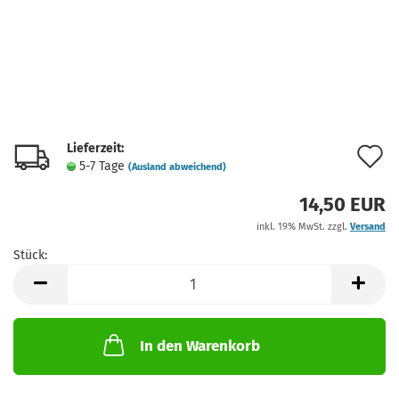
Lieferzeit:
A
5-7 Tage
(Ausland abweichend)
d
14,50 EUR
M
inkl. 19% MwSt. zzgl.
Versand
Stück:
Stück
In den Warenkorb