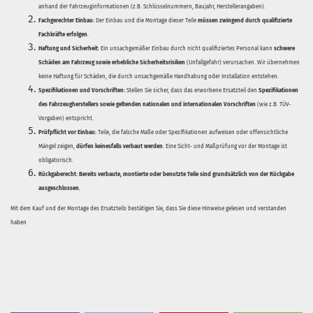
anhand der Fahrzeuginformationen (z.B. Schlüsselnummern, Baujahr, Herstellerangaben).
Fachgerechter Einbau:
Der Einbau und die Montage dieser Teile
müssen zwingend durch qualifizierte
Fachkräfte erfolgen
.
Haftung und Sicherheit:
Ein unsachgemäßer Einbau durch nicht qualifiziertes Personal kann
schwere
Schäden am Fahrzeug sowie erhebliche Sicherheitsrisiken
(Unfallgefahr) verursachen. Wir übernehmen
keine Haftung für Schäden, die durch unsachgemäße Handhabung oder Installation entstehen.
Spezifikationen und Vorschriften:
Stellen Sie sicher, dass das erworbene Ersatzteil den
Spezifikationen
des Fahrzeugherstellers sowie geltenden nationalen und internationalen Vorschriften
(wie z.B. TÜV-
Vorgaben) entspricht.
Prüfpflicht vor Einbau:
Teile, die falsche Maße oder Spezifikationen aufweisen oder offensichtliche
Mängel zeigen,
dürfen keinesfalls verbaut werden
. Eine Sicht- und Maßprüfung vor der Montage ist
obligatorisch.
Rückgaberecht:
Bereits verbaute, montierte oder benutzte Teile sind grundsätzlich von der Rückgabe
ausgeschlossen.
Mit dem Kauf und der Montage des Ersatzteils bestätigen Sie, dass Sie diese Hinweise gelesen und verstanden
haben