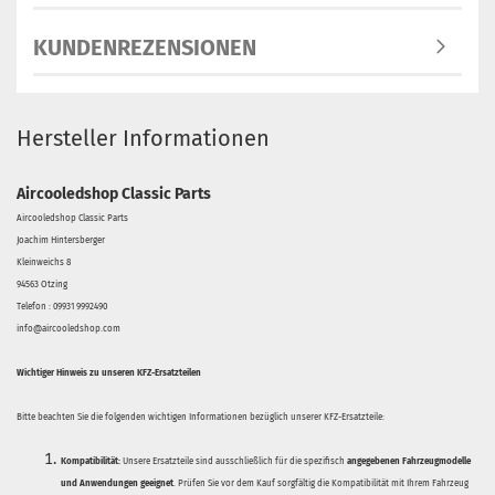
KUNDENREZENSIONEN
Hersteller Informationen
Aircooledshop Classic Parts
Aircooledshop Classic Parts
Joachim Hintersberger
Kleinweichs 8
94563 Otzing
Telefon : 09931 9992490
info@aircooledshop.com
Wichtiger Hinweis zu unseren KFZ-Ersatzteilen
Bitte beachten Sie die folgenden wichtigen Informationen bezüglich unserer KFZ-Ersatzteile:
Kompatibilität:
Unsere Ersatzteile sind ausschließlich für die spezifisch
angegebenen Fahrzeugmodelle
und Anwendungen geeignet
. Prüfen Sie vor dem Kauf sorgfältig die Kompatibilität mit Ihrem Fahrzeug