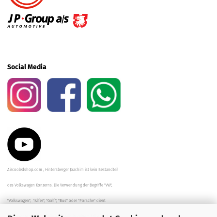
Social Media
Aircooledshop.com , Hintersberger Joachim ist kein Bestandteil
des Volkswagen Konzerns. Die Verwendung der Begriffe "VW",
"Volkswagen", "Käfer", "Golf", "Bus" oder "Porsche" dient
der Beschreibung der Teile und stellt in keinem Fall eine direkte