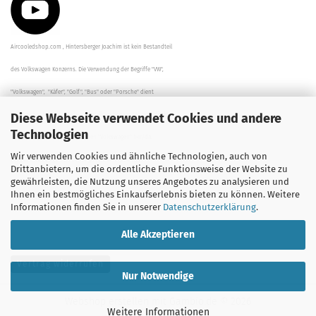
Aircooledshop.com , Hintersberger Joachim ist kein Bestandteil
des Volkswagen Konzerns. Die Verwendung der Begriffe "VW",
"Volkswagen", "Käfer", "Golf", "Bus" oder "Porsche" dient
Diese Webseite verwendet Cookies und andere
der Beschreibung der Teile und stellt in keinem Fall eine direkte
Technologien
Verbindung zu dem Unternehmen "Volkswagen" her/da.
Wir verwenden Cookies und ähnliche Technologien, auch von
Die Beschreibungen, Zeichnungen und Angaben zur
Drittanbietern, um die ordentliche Funktionsweise der Website zu
gewährleisten, die Nutzung unseres Angebotes zu analysieren und
Verwendung sind sorgfältig überprüft worden.
Ihnen ein bestmögliches Einkaufserlebnis bieten zu können. Weitere
Informationen finden Sie in unserer
Datenschutzerklärung
.
Alle Akzeptieren
Vertrag widerrufen
Nur Notwendige
Webshop erstellen
mit Gambio.de © 2026
Weitere Informationen