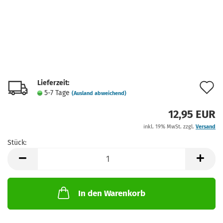
Lieferzeit:
A
5-7 Tage
(Ausland abweichend)
d
12,95 EUR
M
inkl. 19% MwSt. zzgl.
Versand
Stück:
Stück
In den Warenkorb