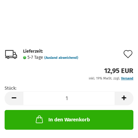
Lieferzeit:
A
5-7 Tage
(Ausland abweichend)
d
12,95 EUR
M
inkl. 19% MwSt. zzgl.
Versand
Stück:
Stück
In den Warenkorb