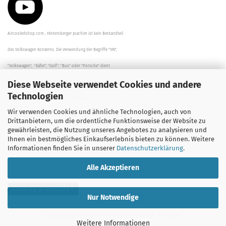
Aircooledshop.com , Hintersberger Joachim ist kein Bestandteil
des Volkswagen Konzerns. Die Verwendung der Begriffe "VW",
"Volkswagen", "Käfer", "Golf", "Bus" oder "Porsche" dient
Diese Webseite verwendet Cookies und andere
der Beschreibung der Teile und stellt in keinem Fall eine direkte
Technologien
Verbindung zu dem Unternehmen "Volkswagen" her/da.
Wir verwenden Cookies und ähnliche Technologien, auch von
Die Beschreibungen, Zeichnungen und Angaben zur
Drittanbietern, um die ordentliche Funktionsweise der Website zu
gewährleisten, die Nutzung unseres Angebotes zu analysieren und
Verwendung sind sorgfältig überprüft worden.
Ihnen ein bestmögliches Einkaufserlebnis bieten zu können. Weitere
Informationen finden Sie in unserer
Datenschutzerklärung
.
Alle Akzeptieren
Vertrag widerrufen
Nur Notwendige
Webshop erstellen
mit Gambio.de © 2026
Weitere Informationen