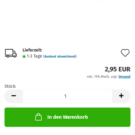
Lieferzeit:
A
1-3 Tage
(Ausland abweichend)
d
2,95 EUR
M
inkl. 19% MwSt. zzgl.
Versand
Stück:
Stück
In den Warenkorb