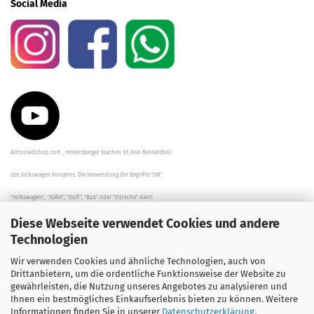
Social Media
Aircooledshop.com , Hintersberger Joachim ist kein Bestandteil
des Volkswagen Konzerns. Die Verwendung der Begriffe "VW",
"Volkswagen", "Käfer", "Golf", "Bus" oder "Porsche" dient
Diese Webseite verwendet Cookies und andere
der Beschreibung der Teile und stellt in keinem Fall eine direkte
Technologien
Verbindung zu dem Unternehmen "Volkswagen" her/da.
Wir verwenden Cookies und ähnliche Technologien, auch von
Die Beschreibungen, Zeichnungen und Angaben zur
Drittanbietern, um die ordentliche Funktionsweise der Website zu
gewährleisten, die Nutzung unseres Angebotes zu analysieren und
Verwendung sind sorgfältig überprüft worden.
Ihnen ein bestmögliches Einkaufserlebnis bieten zu können. Weitere
Informationen finden Sie in unserer
Datenschutzerklärung
.