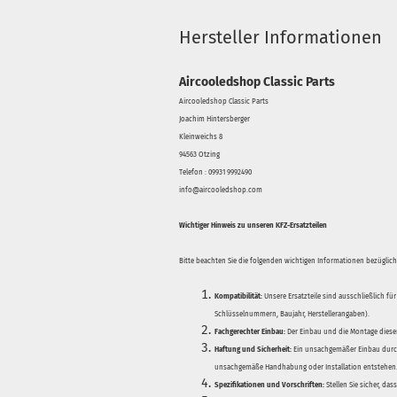
Hersteller Informationen
Aircooledshop Classic Parts
Aircooledshop Classic Parts
Joachim Hintersberger
Kleinweichs 8
94563 Otzing
Telefon : 09931 9992490
info@aircooledshop.com
Wichtiger Hinweis zu unseren KFZ-Ersatzteilen
Bitte beachten Sie die folgenden wichtigen Informationen bezüglich 
Kompatibilität:
Unsere Ersatzteile sind ausschließlich für
Schlüsselnummern, Baujahr, Herstellerangaben).
Fachgerechter Einbau:
Der Einbau und die Montage dieser
Haftung und Sicherheit:
Ein unsachgemäßer Einbau durch
unsachgemäße Handhabung oder Installation entstehen
Spezifikationen und Vorschriften:
Stellen Sie sicher, da