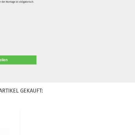
 der Montage ist obligatorisch.
eilen
ARTIKEL GEKAUFT: