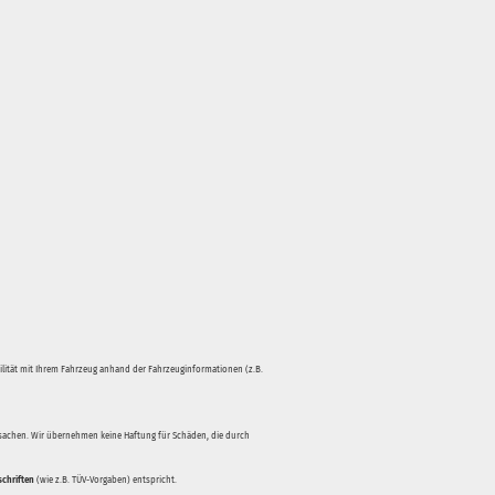
bilität mit Ihrem Fahrzeug anhand der Fahrzeuginformationen (z.B.
rsachen. Wir übernehmen keine Haftung für Schäden, die durch
schriften
(wie z.B. TÜV-Vorgaben) entspricht.