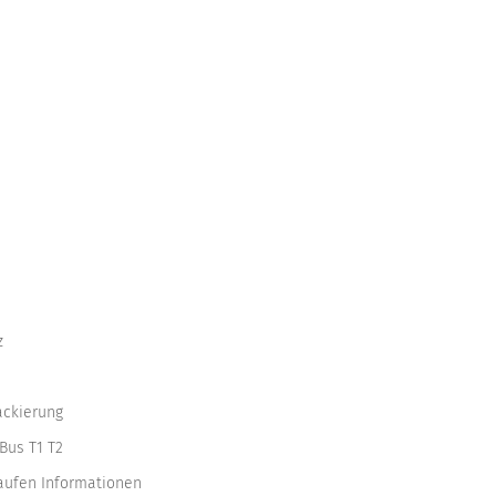
z
ackierung
Bus T1 T2
kaufen Informationen