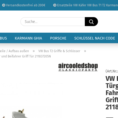
Versandkostenfrei ab 200€
Ersatzteile VW Käfer VW Bus T1 T2 Karman
Sprache auswählen
Suche...
E-Mail
Lieferland
 BUS
KARMANN GHIA
PORSCHE
SCHLÜSSEL NACH CODE
Passwort
»
»
teile / Aufbau außen
VW Bus T2 Griffe & Schlösser
er und Beifahrer Griff Tür 211837205N
(Art.Nr.
VW B
Konto erstellen
Türg
Passwort vergessen
Fahr
Grif
211