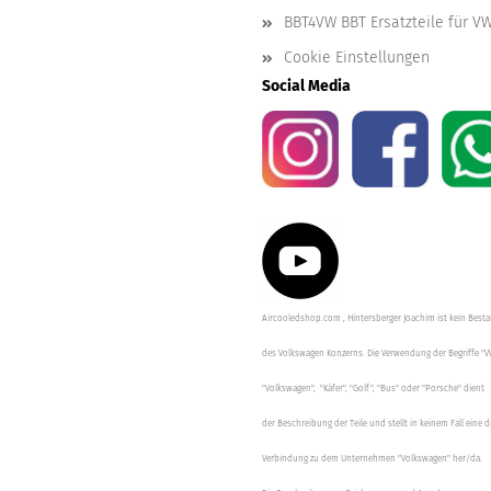
BBT4VW BBT Ersatzteile für V
Cookie Einstellungen
Social Media
Aircooledshop.com , Hintersberger Joachim ist kein Besta
des Volkswagen Konzerns. Die Verwendung der Begriffe "V
"Volkswagen", "Käfer", "Golf", "Bus" oder "Porsche" dient
der Beschreibung der Teile und stellt in keinem Fall eine d
Verbindung zu dem Unternehmen "Volkswagen" her/da.