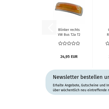
Blinker rechts
VW Bus T2a T2
R
8.1967-7.1972
Rüc
Blinkerglas...
T2
24,95 EUR
Newsletter bestellen u
Erhalte Angebote, Gutscheine und I
über wöchentlich neu eintreffende 