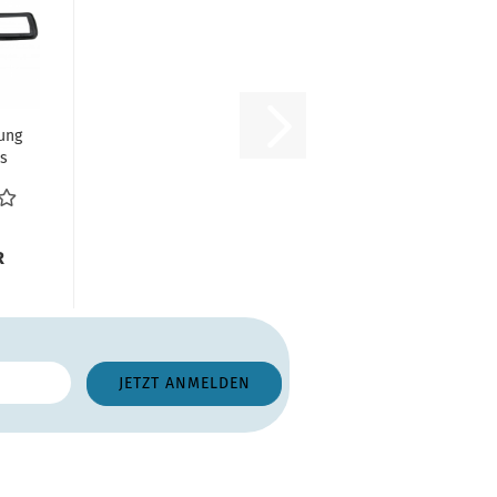
ung
ts
e
W
R