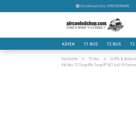
Kundenservice: 099319299490
KÄFER
T1 BUS
T2 BUS
T3
»
»
Startseite
T2 Bus
Griffe & Anbau
VW Bus T2 Türgriffe Türgriff SET 8.67-79 Fahr