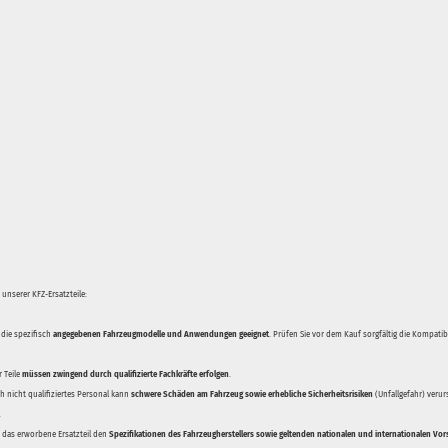
unserer KFZ-Ersatzteile:
 die spezifisch
angegebenen Fahrzeugmodelle und Anwendungen geeignet
. Prüfen Sie vor dem Kauf sorgfältig die Kompati
 Teile
müssen zwingend durch qualifizierte Fachkräfte erfolgen
.
 nicht qualifiziertes Personal kann
schwere Schäden am Fahrzeug sowie erhebliche Sicherheitsrisiken
(Unfallgefahr) veru
.
ss das erworbene Ersatzteil den
Spezifikationen des Fahrzeugherstellers sowie geltenden nationalen und internationalen Vor