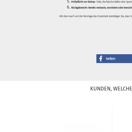
Prüfpflicht vor Einbau:
Teile, die falsche Maße oder Spez
Rückgaberecht:
Bereits verbaute, montierte oder benutz
Mit dem Kauf und der Montage des Ersatzteils bestätigen Sie, dass 
teilen
KUNDEN, WELCHE 