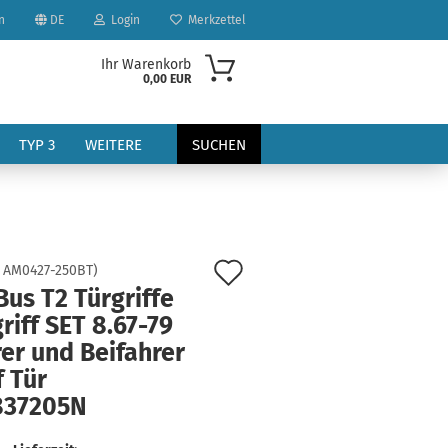
n
DE
Login
Merkzettel
Ihr Warenkorb
0,00 EUR
TYP 3
WEITERE
SUCHEN
Auf
:
AM0427-250BT
)
us T2 Türgriffe
den
riff SET 8.67-79
?
Merkzettel
er und Beifahrer
f Tür
837205N