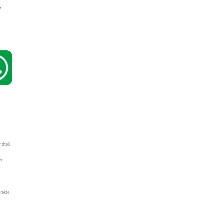
W
ndteil
W",
irekte