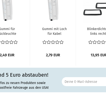
Gummi für
Gummi mit Loch
Blinkerdicht
ückleuchte
für Kabel
links rech
klicht VW T2
Kabeldurchfühung
Unterlag
b Bus 08.71-
Tülle für...
Blinker V
07.79...
Bus...
2,49 EUR
2,79 EUR
13,95 EU
nd 5 Euro abstauben!
nfos zu neuen Produkten sowie
rostfreie Fahrzeuge aus den USA!