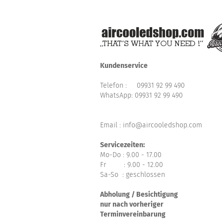
Kundenservice
Telefon :
09931 92 99 490
WhatsApp:
09931 92 99 490
Email : info@aircooledshop.com
Servicezeiten:
Mo-Do : 9.00 - 17.00
Fr : 9.00 - 12.00
Sa-So : geschlossen
Abholung / Besichtigung
nur nach vorheriger
Terminvereinbarung