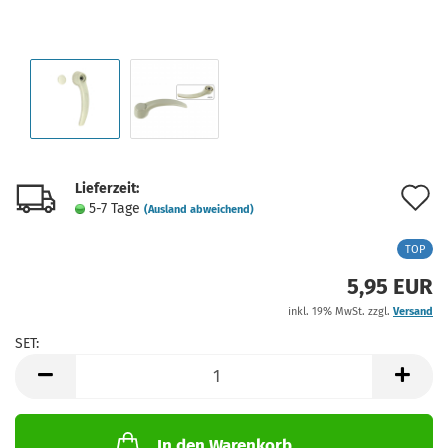
Lieferzeit:
A
5-7 Tage
(Ausland abweichend)
d
TOP
M
5,95 EUR
inkl. 19% MwSt. zzgl.
Versand
SET:
SET
In den Warenkorb