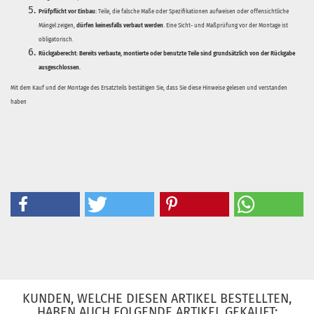
Prüfpflicht vor Einbau:
Teile, die falsche Maße oder Spezifikationen aufweisen oder offensichtliche
Mängel zeigen,
dürfen keinesfalls verbaut werden
. Eine Sicht- und Maßprüfung vor der Montage ist
obligatorisch.
Rückgaberecht:
Bereits verbaute, montierte oder benutzte Teile sind grundsätzlich von der Rückgabe
ausgeschlossen.
Mit dem Kauf und der Montage des Ersatzteils bestätigen Sie, dass Sie diese Hinweise gelesen und verstanden
haben
KUNDEN, WELCHE DIESEN ARTIKEL BESTELLTEN,
HABEN AUCH FOLGENDE ARTIKEL GEKAUFT: