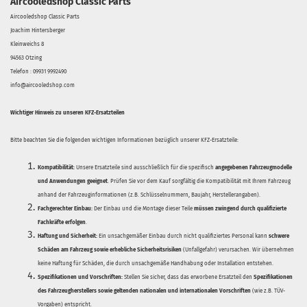
Aircooledshop Classic Parts
Aircooledshop Classic Parts
Joachim Hintersberger
Kleinweichs 8
94563 Otzing
Telefon : 09931 9992490
info@aircooledshop.com
Wichtiger Hinweis zu unseren KFZ-Ersatzteilen
Bitte beachten Sie die folgenden wichtigen Informationen bezüglich unserer KFZ-Ersatzteile:
Kompatibilität:
Unsere Ersatzteile sind ausschließlich für die spezifisch
angegebenen Fahrzeugmodelle
und Anwendungen geeignet
. Prüfen Sie vor dem Kauf sorgfältig die Kompatibilität mit Ihrem Fahrzeug
anhand der Fahrzeuginformationen (z.B. Schlüsselnummern, Baujahr, Herstellerangaben).
Fachgerechter Einbau:
Der Einbau und die Montage dieser Teile
müssen zwingend durch qualifizierte
Fachkräfte erfolgen
.
Haftung und Sicherheit:
Ein unsachgemäßer Einbau durch nicht qualifiziertes Personal kann
schwere
Schäden am Fahrzeug sowie erhebliche Sicherheitsrisiken
(Unfallgefahr) verursachen. Wir übernehmen
keine Haftung für Schäden, die durch unsachgemäße Handhabung oder Installation entstehen.
Spezifikationen und Vorschriften:
Stellen Sie sicher, dass das erworbene Ersatzteil den
Spezifikationen
des Fahrzeugherstellers sowie geltenden nationalen und internationalen Vorschriften
(wie z.B. TÜV-
Vorgaben) entspricht.