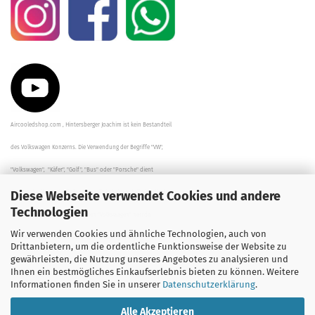
Aircooledshop.com , Hintersberger Joachim ist kein Bestandteil
des Volkswagen Konzerns. Die Verwendung der Begriffe "VW",
"Volkswagen", "Käfer", "Golf", "Bus" oder "Porsche" dient
Diese Webseite verwendet Cookies und andere
der Beschreibung der Teile und stellt in keinem Fall eine direkte
Technologien
Verbindung zu dem Unternehmen "Volkswagen" her/da.
Wir verwenden Cookies und ähnliche Technologien, auch von
Die Beschreibungen, Zeichnungen und Angaben zur
Drittanbietern, um die ordentliche Funktionsweise der Website zu
gewährleisten, die Nutzung unseres Angebotes zu analysieren und
Verwendung sind sorgfältig überprüft worden.
Ihnen ein bestmögliches Einkaufserlebnis bieten zu können. Weitere
Informationen finden Sie in unserer
Datenschutzerklärung
.
Alle Akzeptieren