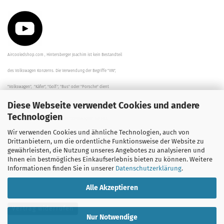
Aircooledshop.com , Hintersberger Joachim ist kein Bestandteil
des Volkswagen Konzerns. Die Verwendung der Begriffe "VW",
"Volkswagen", "Käfer", "Golf", "Bus" oder "Porsche" dient
Diese Webseite verwendet Cookies und andere
der Beschreibung der Teile und stellt in keinem Fall eine direkte
Technologien
Verbindung zu dem Unternehmen "Volkswagen" her/da.
Wir verwenden Cookies und ähnliche Technologien, auch von
Die Beschreibungen, Zeichnungen und Angaben zur
Drittanbietern, um die ordentliche Funktionsweise der Website zu
gewährleisten, die Nutzung unseres Angebotes zu analysieren und
Verwendung sind sorgfältig überprüft worden.
Ihnen ein bestmögliches Einkaufserlebnis bieten zu können. Weitere
Informationen finden Sie in unserer
Datenschutzerklärung
.
Alle Akzeptieren
Vertrag widerrufen
Nur Notwendige