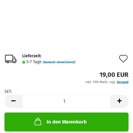
Lieferzeit:
A
5-7 Tage
(Ausland abweichend)
d
19,00 EUR
M
inkl. 19% MwSt. zzgl.
Versand
SET:
SET
In den Warenkorb