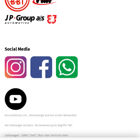
Social Media
Aircooledshop.com , Hintersberger Joachim ist kein Bestandteil
des Volkswagen Konzerns. Die Verwendung der Begriffe "VW",
"Volkswagen", "Käfer", "Golf", "Bus" oder "Porsche" dient