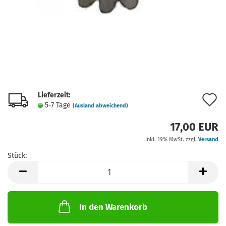
Lieferzeit:
A
5-7 Tage
(Ausland abweichend)
d
17,00 EUR
M
inkl. 19% MwSt. zzgl.
Versand
Stück:
Stück
In den Warenkorb