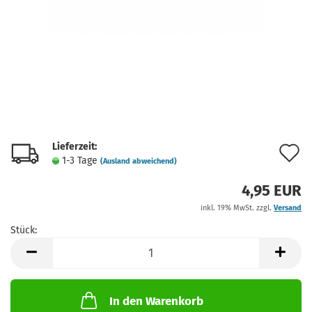
Lieferzeit:
A
1-3 Tage
(Ausland abweichend)
d
4,95 EUR
M
inkl. 19% MwSt. zzgl.
Versand
Stück:
Stück
In den Warenkorb