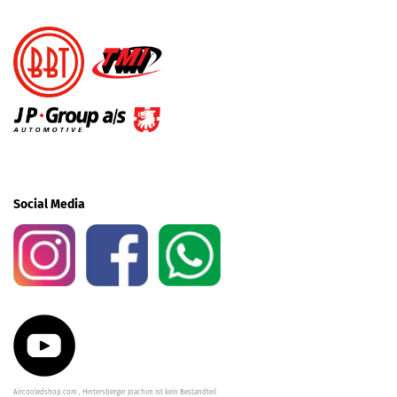
Social Media
Aircooledshop.com , Hintersberger Joachim ist kein Bestandteil