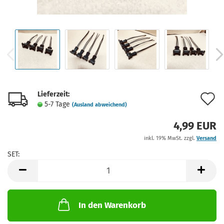
Lieferzeit:
A
5-7 Tage
(Ausland abweichend)
d
4,99 EUR
M
inkl. 19% MwSt. zzgl.
Versand
SET:
SET
In den Warenkorb