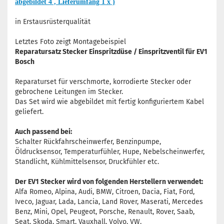
abgebildet 4 , Lieferumfang 1 x )
in Erstausrüsterqualität
Letztes Foto zeigt Montagebeispiel
Reparatursatz Stecker Einspritzdüse / Einspritzventil für EV1
Bosch
Reparaturset für verschmorte, korrodierte Stecker oder
gebrochene Leitungen im Stecker.
Das Set wird wie abgebildet mit fertig konfiguriertem Kabel
geliefert.
Auch passend bei:
Schalter Rückfahrscheinwerfer, Benzinpumpe,
Öldrucksensor, Temperaturfühler, Hupe, Nebelscheinwerfer,
Standlicht, Kühlmittelsensor, Druckfühler etc.
Der EV1 Stecker wird von folgenden Herstellern verwendet:
Alfa Romeo, Alpina, Audi, BMW, Citroen, Dacia, Fiat, Ford,
Iveco, Jaguar, Lada, Lancia, Land Rover, Maserati, Mercedes
Benz, Mini, Opel, Peugeot, Porsche, Renault, Rover, Saab,
Seat, Skoda, Smart, Vauxhall, Volvo, VW.