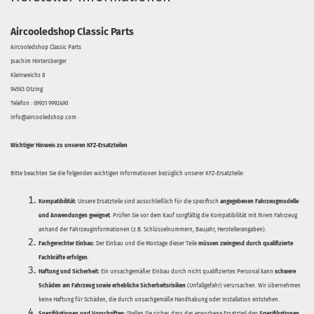
Aircooledshop Classic Parts
Aircooledshop Classic Parts
Joachim Hintersberger
Kleinweichs 8
94563 Otzing
Telefon : 09931 9992490
info@aircooledshop.com
Wichtiger Hinweis zu unseren KFZ-Ersatzteilen
Bitte beachten Sie die folgenden wichtigen Informationen bezüglich unserer KFZ-Ersatzteile:
Kompatibilität:
Unsere Ersatzteile sind ausschließlich für die spezifisch
angegebenen Fahrzeugmodelle
und Anwendungen geeignet
. Prüfen Sie vor dem Kauf sorgfältig die Kompatibilität mit Ihrem Fahrzeug
anhand der Fahrzeuginformationen (z.B. Schlüsselnummern, Baujahr, Herstellerangaben).
Fachgerechter Einbau:
Der Einbau und die Montage dieser Teile
müssen zwingend durch qualifizierte
Fachkräfte erfolgen
.
Haftung und Sicherheit:
Ein unsachgemäßer Einbau durch nicht qualifiziertes Personal kann
schwere
Schäden am Fahrzeug sowie erhebliche Sicherheitsrisiken
(Unfallgefahr) verursachen. Wir übernehmen
keine Haftung für Schäden, die durch unsachgemäße Handhabung oder Installation entstehen.
Spezifikationen und Vorschriften:
Stellen Sie sicher, dass das erworbene Ersatzteil den
Spezifikationen