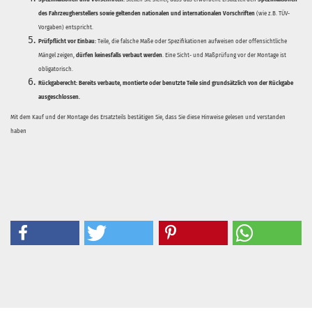
des Fahrzeugherstellers sowie geltenden nationalen und internationalen Vorschriften
(wie z.B. TÜV-
Vorgaben) entspricht.
Prüfpflicht vor Einbau:
Teile, die falsche Maße oder Spezifikationen aufweisen oder offensichtliche
Mängel zeigen,
dürfen keinesfalls verbaut werden
. Eine Sicht- und Maßprüfung vor der Montage ist
obligatorisch.
Rückgaberecht:
Bereits verbaute, montierte oder benutzte Teile sind grundsätzlich von der Rückgabe
ausgeschlossen.
Mit dem Kauf und der Montage des Ersatzteils bestätigen Sie, dass Sie diese Hinweise gelesen und verstanden
haben