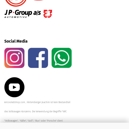
Social Media
Aircooledshop.com , Hintersberger Joachim ist kein Bestandteil
des Volkswagen Konzerns. Die Verwendung der Begriffe "VW",
"Volkswagen", "Käfer", "Golf", "Bus" oder "Porsche" dient