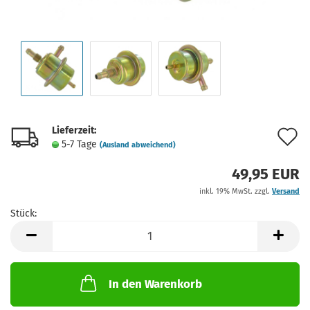
Lieferzeit:
A
5-7 Tage
(Ausland abweichend)
d
49,95 EUR
M
inkl. 19% MwSt. zzgl.
Versand
Stück:
Stück
In den Warenkorb