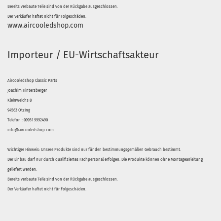
Bereits verbaute Teile sind von der Rückgabe ausgeschlossen.
Der Verkäufer haftet nicht für Folgeschäden.
www.aircooledshop.com
Importeur / EU-Wirtschaftsakteur
Aircooledshop Classic Parts
Joachim Hintersberger
Kleinweichs 8
94563 Otzing
Telefon : 09931 9992490
info@aircooledshop.com
Wichtiger Hinweis: Unsere Produkte sind nur für den bestimmungsgemäßen Gebrauch bestimmt.
Der Einbau darf nur durch qualifiziertes Fachpersonal erfolgen. Die Produkte können ohne Montageanleitung
geliefert werden.
Bereits verbaute Teile sind von der Rückgabe ausgeschlossen.
Der Verkäufer haftet nicht für Folgeschäden.