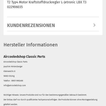
T2 Typ4 Motor Kraftstoffdruckregler L-Jetronic LBX T3
022906035
KUNDENREZENSIONEN
Hersteller Informationen
Aircooledshop Classic Parts
Aircooledshop Classic Parts
Joachim Hintersberger
Kleinweichs 8
94563 Otzing
Telefon : 09931 9992490
info@aircooledshop.com
Wichtiger Hinweis: Unsere Produkte sind nur für den bestimmungsgemäßen Gebrauch bestimmt.
Der Einbau darf nur durch qualifiziertes Fachpersonal erfolgen. Die Produkte können ohne Montageanleitung
geliefert werden.