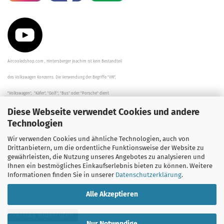
Aircooledshop.com , Hintersberger Joachim ist kein Bestandteil
des Volkswagen Konzerns. Die Verwendung der Begriffe "VW",
"Volkswagen", "Käfer", "Golf", "Bus" oder "Porsche" dient
Diese Webseite verwendet Cookies und andere
der Beschreibung der Teile und stellt in keinem Fall eine direkte
Technologien
Verbindung zu dem Unternehmen "Volkswagen" her/da.
Wir verwenden Cookies und ähnliche Technologien, auch von
Die Beschreibungen, Zeichnungen und Angaben zur
Drittanbietern, um die ordentliche Funktionsweise der Website zu
gewährleisten, die Nutzung unseres Angebotes zu analysieren und
Verwendung sind sorgfältig überprüft worden.
Ihnen ein bestmögliches Einkaufserlebnis bieten zu können. Weitere
Informationen finden Sie in unserer
Datenschutzerklärung
.
Alle Akzeptieren
Vertrag widerrufen
Nur Notwendige