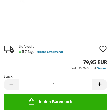
Lieferzeit:
A
5-7 Tage
(Ausland abweichend)
d
79,95 EUR
M
inkl. 19% MwSt. zzgl.
Versand
Stück:
Stück
In den Warenkorb