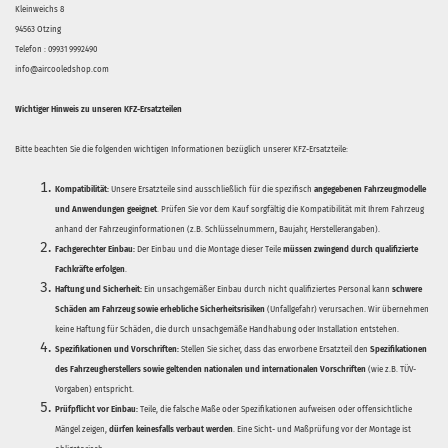
Kleinweichs 8
94563 Otzing
Telefon : 09931 9992490
info@aircooledshop.com
Wichtiger Hinweis zu unseren KFZ-Ersatzteilen
Bitte beachten Sie die folgenden wichtigen Informationen bezüglich unserer KFZ-Ersatzteile:
Kompatibilität:
Unsere Ersatzteile sind ausschließlich für die spezifisch
angegebenen Fahrzeugmodelle
und Anwendungen geeignet
. Prüfen Sie vor dem Kauf sorgfältig die Kompatibilität mit Ihrem Fahrzeug
anhand der Fahrzeuginformationen (z.B. Schlüsselnummern, Baujahr, Herstellerangaben).
Fachgerechter Einbau:
Der Einbau und die Montage dieser Teile
müssen zwingend durch qualifizierte
Fachkräfte erfolgen
.
Haftung und Sicherheit:
Ein unsachgemäßer Einbau durch nicht qualifiziertes Personal kann
schwere
Schäden am Fahrzeug sowie erhebliche Sicherheitsrisiken
(Unfallgefahr) verursachen. Wir übernehmen
keine Haftung für Schäden, die durch unsachgemäße Handhabung oder Installation entstehen.
Spezifikationen und Vorschriften:
Stellen Sie sicher, dass das erworbene Ersatzteil den
Spezifikationen
des Fahrzeugherstellers sowie geltenden nationalen und internationalen Vorschriften
(wie z.B. TÜV-
Vorgaben) entspricht.
Prüfpflicht vor Einbau:
Teile, die falsche Maße oder Spezifikationen aufweisen oder offensichtliche
Mängel zeigen,
dürfen keinesfalls verbaut werden
. Eine Sicht- und Maßprüfung vor der Montage ist