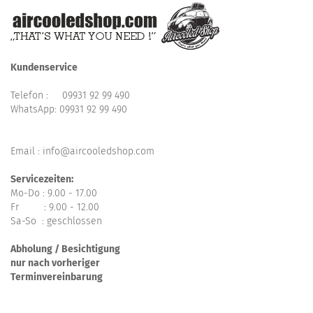
Kundenservice
Telefon :
09931 92 99 490
WhatsApp:
09931 92 99 490
Email : info@aircooledshop.com
Servicezeiten:
Mo-Do : 9.00 - 17.00
Fr : 9.00 - 12.00
Sa-So : geschlossen
Abholung / Besichtigung
nur nach vorheriger
Terminvereinbarung