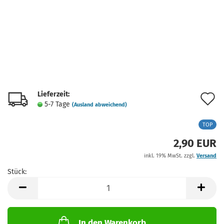
Lieferzeit:
A
5-7 Tage
(Ausland abweichend)
d
TOP
M
2,90 EUR
inkl. 19% MwSt. zzgl.
Versand
Stück:
Stück
In den Warenkorb