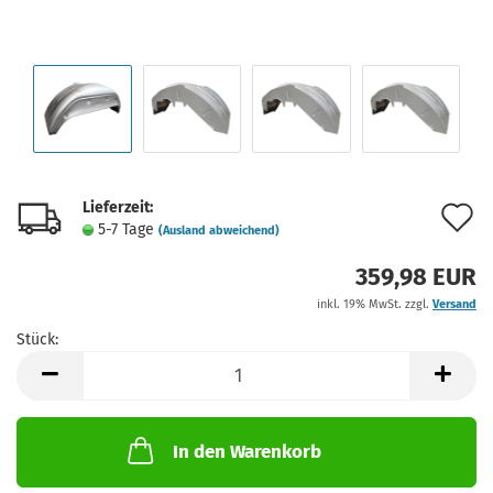
Lieferzeit:
A
5-7 Tage
(Ausland abweichend)
d
359,98 EUR
M
inkl. 19% MwSt. zzgl.
Versand
Stück:
Stück
In den Warenkorb