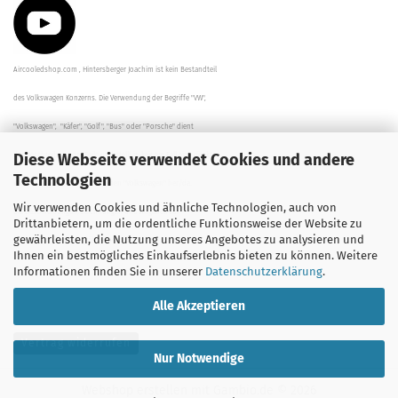
Aircooledshop.com , Hintersberger Joachim ist kein Bestandteil
des Volkswagen Konzerns. Die Verwendung der Begriffe "VW",
"Volkswagen", "Käfer", "Golf", "Bus" oder "Porsche" dient
Diese Webseite verwendet Cookies und andere
der Beschreibung der Teile und stellt in keinem Fall eine direkte
Technologien
Verbindung zu dem Unternehmen "Volkswagen" her/da.
Wir verwenden Cookies und ähnliche Technologien, auch von
Die Beschreibungen, Zeichnungen und Angaben zur
Drittanbietern, um die ordentliche Funktionsweise der Website zu
gewährleisten, die Nutzung unseres Angebotes zu analysieren und
Verwendung sind sorgfältig überprüft worden.
Ihnen ein bestmögliches Einkaufserlebnis bieten zu können. Weitere
Informationen finden Sie in unserer
Datenschutzerklärung
.
Alle Akzeptieren
Vertrag widerrufen
Nur Notwendige
Webshop erstellen
mit Gambio.de © 2026