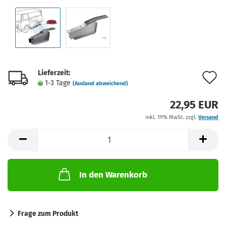
Lieferzeit:
A
1-3 Tage
(Ausland abweichend)
d
22,95 EUR
M
inkl. 19% MwSt. zzgl.
Versand
In den Warenkorb
Frage zum Produkt