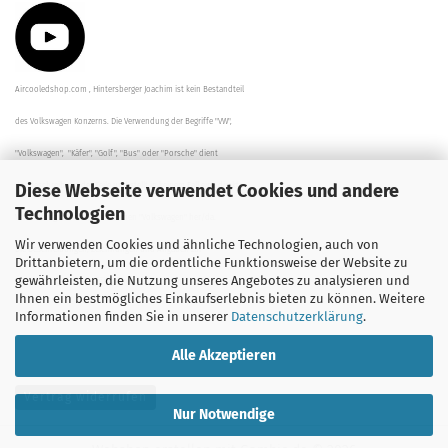
Aircooledshop.com , Hintersberger Joachim ist kein Bestandteil
des Volkswagen Konzerns. Die Verwendung der Begriffe "VW",
"Volkswagen", "Käfer", "Golf", "Bus" oder "Porsche" dient
Diese Webseite verwendet Cookies und andere
der Beschreibung der Teile und stellt in keinem Fall eine direkte
Technologien
Verbindung zu dem Unternehmen "Volkswagen" her/da.
Wir verwenden Cookies und ähnliche Technologien, auch von
Die Beschreibungen, Zeichnungen und Angaben zur
Drittanbietern, um die ordentliche Funktionsweise der Website zu
gewährleisten, die Nutzung unseres Angebotes zu analysieren und
Verwendung sind sorgfältig überprüft worden.
Ihnen ein bestmögliches Einkaufserlebnis bieten zu können. Weitere
Informationen finden Sie in unserer
Datenschutzerklärung
.
Alle Akzeptieren
Vertrag widerrufen
Nur Notwendige