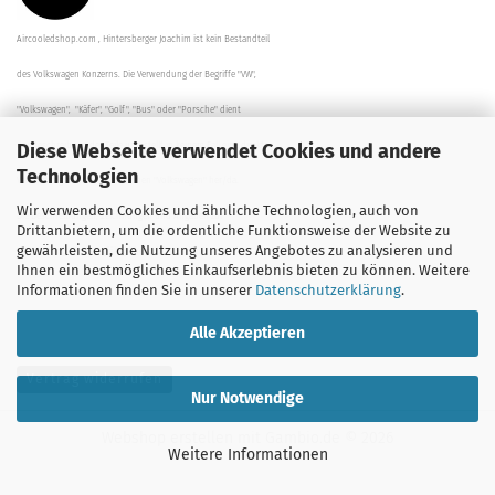
Aircooledshop.com , Hintersberger Joachim ist kein Bestandteil
des Volkswagen Konzerns. Die Verwendung der Begriffe "VW",
"Volkswagen", "Käfer", "Golf", "Bus" oder "Porsche" dient
Diese Webseite verwendet Cookies und andere
der Beschreibung der Teile und stellt in keinem Fall eine direkte
Technologien
Verbindung zu dem Unternehmen "Volkswagen" her/da.
Wir verwenden Cookies und ähnliche Technologien, auch von
Die Beschreibungen, Zeichnungen und Angaben zur
Drittanbietern, um die ordentliche Funktionsweise der Website zu
gewährleisten, die Nutzung unseres Angebotes zu analysieren und
Verwendung sind sorgfältig überprüft worden.
Ihnen ein bestmögliches Einkaufserlebnis bieten zu können. Weitere
Informationen finden Sie in unserer
Datenschutzerklärung
.
Alle Akzeptieren
Vertrag widerrufen
Nur Notwendige
Webshop erstellen
mit Gambio.de © 2026
Weitere Informationen