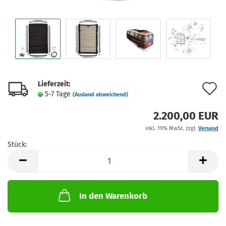
Lieferzeit:
A
5-7 Tage
(Ausland abweichend)
d
2.200,00 EUR
M
inkl. 19% MwSt. zzgl.
Versand
Stück:
Stück
In den Warenkorb