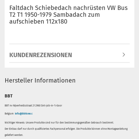
Faltdach Schiebedach nachrüsten VW Bus
T2 T1 1950-1979 Sambadach zum
aufschieben 112x180
KUNDENREZENSIONEN
Hersteller Informationen
BBT
BBT nv Nijverheidsstraat 21 2960 Sint-job-in-'t-Goor
Belgium
info@bbt4vw.c
Wichtiger Hinweis: Unsere Produkte sind nur für den bestimmungsgemäßen Gebrauch bestimmt.
Der Einbau darf nur durch qualifiziertes Fachpersonal erfolgen. Die Produkte können ohne Montageanleitung
geliefert werden.