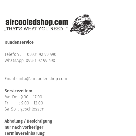
Kundenservice
Telefon :
09931 92 99 490
WhatsApp:
09931 92 99 490
Email : info@aircooledshop.com
Servicezeiten:
Mo-Do : 9.00 - 17.00
Fr : 9.00 - 12.00
Sa-So : geschlossen
Abholung / Besichtigung
nur nach vorheriger
Terminvereinbarung