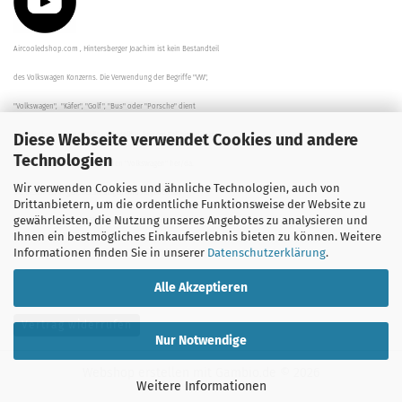
Aircooledshop.com , Hintersberger Joachim ist kein Bestandteil
des Volkswagen Konzerns. Die Verwendung der Begriffe "VW",
"Volkswagen", "Käfer", "Golf", "Bus" oder "Porsche" dient
Diese Webseite verwendet Cookies und andere
der Beschreibung der Teile und stellt in keinem Fall eine direkte
Technologien
Verbindung zu dem Unternehmen "Volkswagen" her/da.
Wir verwenden Cookies und ähnliche Technologien, auch von
Die Beschreibungen, Zeichnungen und Angaben zur
Drittanbietern, um die ordentliche Funktionsweise der Website zu
gewährleisten, die Nutzung unseres Angebotes zu analysieren und
Verwendung sind sorgfältig überprüft worden.
Ihnen ein bestmögliches Einkaufserlebnis bieten zu können. Weitere
Informationen finden Sie in unserer
Datenschutzerklärung
.
Alle Akzeptieren
Vertrag widerrufen
Nur Notwendige
Webshop erstellen
mit Gambio.de © 2026
Weitere Informationen