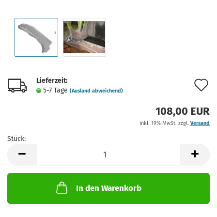
Lieferzeit:
A
5-7 Tage
(Ausland abweichend)
d
108,00 EUR
M
inkl. 19% MwSt. zzgl.
Versand
Stück:
Stück
In den Warenkorb