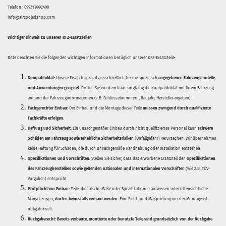
Telefon : 09931 9992490
info@aircooledshop.com
Wichtiger Hinweis zu unseren KFZ-Ersatzteilen
Bitte beachten Sie die folgenden wichtigen Informationen bezüglich unserer KFZ-Ersatzteile:
Kompatibilität:
Unsere Ersatzteile sind ausschließlich für die spezifisch
angegebenen Fahrzeugmodelle
und Anwendungen geeignet
. Prüfen Sie vor dem Kauf sorgfältig die Kompatibilität mit Ihrem Fahrzeug
anhand der Fahrzeuginformationen (z.B. Schlüsselnummern, Baujahr, Herstellerangaben).
Fachgerechter Einbau:
Der Einbau und die Montage dieser Teile
müssen zwingend durch qualifizierte
Fachkräfte erfolgen
.
Haftung und Sicherheit:
Ein unsachgemäßer Einbau durch nicht qualifiziertes Personal kann
schwere
Schäden am Fahrzeug sowie erhebliche Sicherheitsrisiken
(Unfallgefahr) verursachen. Wir übernehmen
keine Haftung für Schäden, die durch unsachgemäße Handhabung oder Installation entstehen.
Spezifikationen und Vorschriften:
Stellen Sie sicher, dass das erworbene Ersatzteil den
Spezifikationen
des Fahrzeugherstellers sowie geltenden nationalen und internationalen Vorschriften
(wie z.B. TÜV-
Vorgaben) entspricht.
Prüfpflicht vor Einbau:
Teile, die falsche Maße oder Spezifikationen aufweisen oder offensichtliche
Mängel zeigen,
dürfen keinesfalls verbaut werden
. Eine Sicht- und Maßprüfung vor der Montage ist
obligatorisch.
Rückgaberecht:
Bereits verbaute, montierte oder benutzte Teile sind grundsätzlich von der Rückgabe