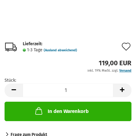
Lieferzeit:
A
1-3 Tage
(Ausland abweichend)
d
119,00 EUR
M
inkl. 19% MwSt. zzgl.
Versand
Stück:
Stück
In den Warenkorb
Frage zum Produkt