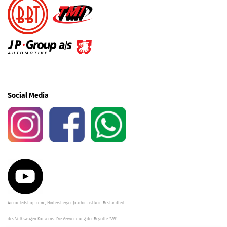
Social Media
Aircooledshop.com , Hintersberger Joachim ist kein Bestandteil
des Volkswagen Konzerns. Die Verwendung der Begriffe "VW",