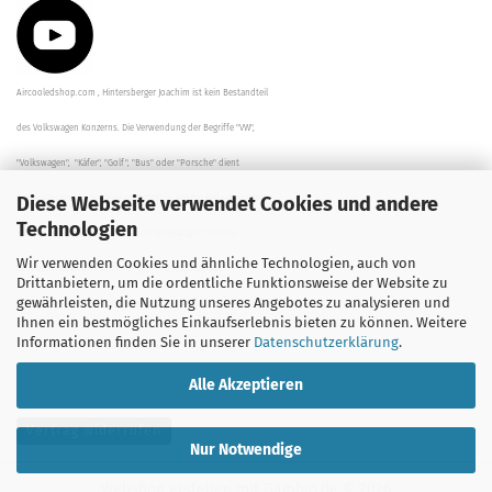
Aircooledshop.com , Hintersberger Joachim ist kein Bestandteil
des Volkswagen Konzerns. Die Verwendung der Begriffe "VW",
"Volkswagen", "Käfer", "Golf", "Bus" oder "Porsche" dient
Diese Webseite verwendet Cookies und andere
der Beschreibung der Teile und stellt in keinem Fall eine direkte
Technologien
Verbindung zu dem Unternehmen "Volkswagen" her/da.
Wir verwenden Cookies und ähnliche Technologien, auch von
Die Beschreibungen, Zeichnungen und Angaben zur
Drittanbietern, um die ordentliche Funktionsweise der Website zu
gewährleisten, die Nutzung unseres Angebotes zu analysieren und
Verwendung sind sorgfältig überprüft worden.
Ihnen ein bestmögliches Einkaufserlebnis bieten zu können. Weitere
Informationen finden Sie in unserer
Datenschutzerklärung
.
Alle Akzeptieren
Vertrag widerrufen
Nur Notwendige
Webshop erstellen
mit Gambio.de © 2026