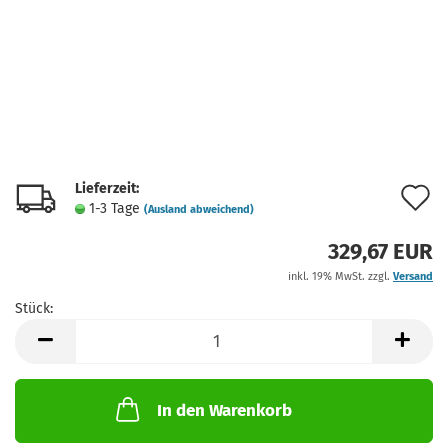
Lieferzeit:
A
1-3 Tage
(Ausland abweichend)
d
329,67 EUR
M
inkl. 19% MwSt. zzgl.
Versand
Stück:
Stück
In den Warenkorb