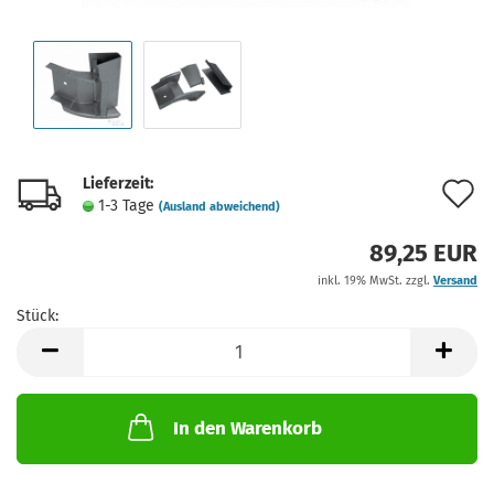
Lieferzeit:
A
1-3 Tage
(Ausland abweichend)
d
89,25 EUR
M
inkl. 19% MwSt. zzgl.
Versand
Stück:
Stück
In den Warenkorb