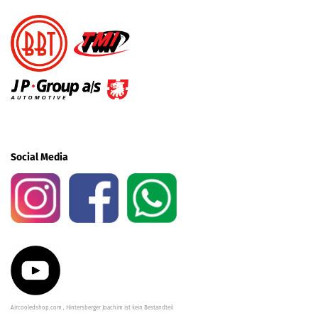
Social Media
Aircooledshop.com , Hintersberger Joachim ist kein Bestandteil