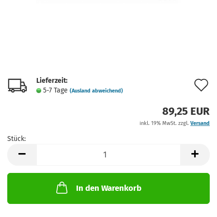
Lieferzeit:
A
5-7 Tage
(Ausland abweichend)
d
89,25 EUR
M
inkl. 19% MwSt. zzgl.
Versand
Stück:
Stück
In den Warenkorb