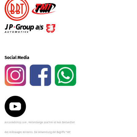
Social Media
Aircooledshop.com , Hintersberger Joachim ist kein Bestandteil
des Volkswagen Konzerns. Die Verwendung der Begriffe "VW",