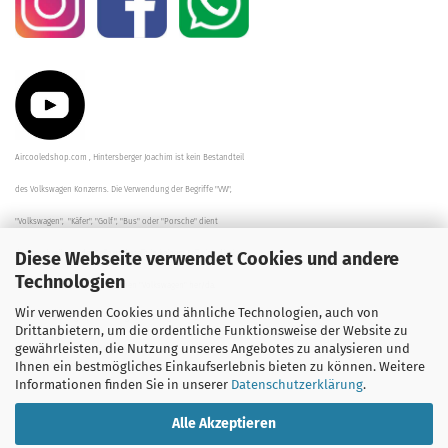
Aircooledshop.com , Hintersberger Joachim ist kein Bestandteil
des Volkswagen Konzerns. Die Verwendung der Begriffe "VW",
"Volkswagen", "Käfer", "Golf", "Bus" oder "Porsche" dient
Diese Webseite verwendet Cookies und andere
der Beschreibung der Teile und stellt in keinem Fall eine direkte
Technologien
Verbindung zu dem Unternehmen "Volkswagen" her/da.
Wir verwenden Cookies und ähnliche Technologien, auch von
Die Beschreibungen, Zeichnungen und Angaben zur
Drittanbietern, um die ordentliche Funktionsweise der Website zu
gewährleisten, die Nutzung unseres Angebotes zu analysieren und
Verwendung sind sorgfältig überprüft worden.
Ihnen ein bestmögliches Einkaufserlebnis bieten zu können. Weitere
Informationen finden Sie in unserer
Datenschutzerklärung
.
Alle Akzeptieren