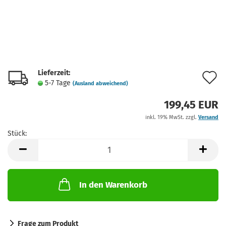
Lieferzeit:
A
5-7 Tage
(Ausland abweichend)
d
199,45 EUR
M
inkl. 19% MwSt. zzgl.
Versand
Stück:
Stück
In den Warenkorb
Frage zum Produkt