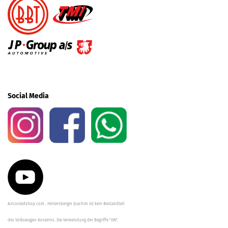
Social Media
Aircooledshop.com , Hintersberger Joachim ist kein Bestandteil
des Volkswagen Konzerns. Die Verwendung der Begriffe "VW",