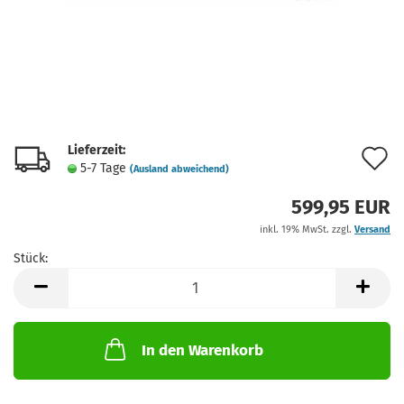
Lieferzeit:
A
5-7 Tage
(Ausland abweichend)
d
599,95 EUR
M
inkl. 19% MwSt. zzgl.
Versand
Stück:
Stück
In den Warenkorb