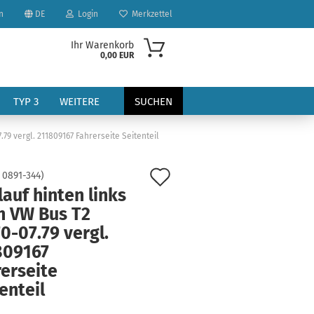
n
DE
Login
Merkzettel
Ihr Warenkorb
0,00 EUR
TYP 3
WEITERE
SUCHEN
79 vergl. 211809167 Fahrerseite Seitenteil
Auf
:
0891-344
)
auf hinten links
den
h VW Bus T2
Merkzettel
0-07.79 vergl.
?
809167
erseite
enteil