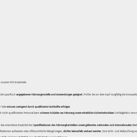
unserer KFZ-Ersatzteile:
 die spezifisch
angegebenen Fahrzeugmodelle und Anwendungen geeignet
. Prüfen Sie vor dem Kauf sorgfältig die Kompati
 Teile
müssen zwingend durch qualifizierte Fachkräfte erfolgen
.
 nicht qualifiziertes Personal kann
schwere Schäden am Fahrzeug sowie erhebliche Sicherheitsrisiken
(Unfallgefahr) veru
.
ss das erworbene Ersatzteil den
Spezifikationen des Fahrzeugherstellers sowie geltenden nationalen und internationalen Vor
ifikationen aufweisen oder offensichtliche Mängel zeigen,
dürfen keinesfalls verbaut werden
. Eine Sicht- und Maßprüfung vor