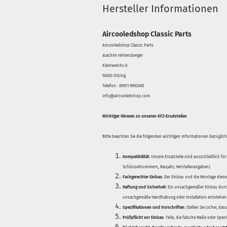
Hersteller Informationen
Aircooledshop Classic Parts
Aircooledshop Classic Parts
Joachim Hintersberger
Kleinweichs 8
94563 Otzing
Telefon : 09931 9992490
info@aircooledshop.com
Wichtiger Hinweis zu unseren KFZ-Ersatzteilen
Bitte beachten Sie die folgenden wichtigen Informationen bezüglich 
Kompatibilität:
Unsere Ersatzteile sind ausschließlich für
Schlüsselnummern, Baujahr, Herstellerangaben).
Fachgerechter Einbau:
Der Einbau und die Montage dieser
Haftung und Sicherheit:
Ein unsachgemäßer Einbau durch
unsachgemäße Handhabung oder Installation entstehen
Spezifikationen und Vorschriften:
Stellen Sie sicher, da
Prüfpflicht vor Einbau:
Teile, die falsche Maße oder Spez