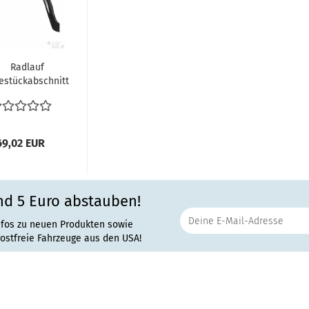
Radlauf
estückabschnitt
chts VW Bus T2
08.71-07.79...
69,02 EUR
nd 5 Euro abstauben!
nfos zu neuen Produkten sowie
rostfreie Fahrzeuge aus den USA!