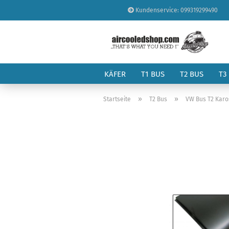
Kundenservice: 099319299490
KÄFER
T1 BUS
T2 BUS
T3
»
»
Startseite
T2 Bus
VW Bus T2 Karo