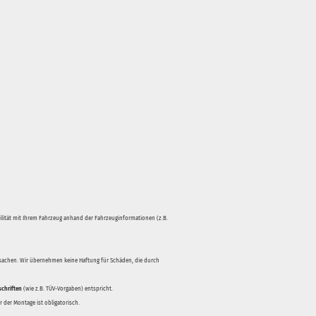
bilität mit Ihrem Fahrzeug anhand der Fahrzeuginformationen (z.B.
rsachen. Wir übernehmen keine Haftung für Schäden, die durch
schriften
(wie z.B. TÜV-Vorgaben) entspricht.
 der Montage ist obligatorisch.