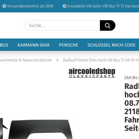
Versandkostenfrei ab 200€
Ersatzteile VW Käfer VW Bus T1 T2 Karman
Sprache auswählen
Suche...
E-Mail
Lieferland
 BUS
KARMANN GHIA
PORSCHE
SCHLÜSSEL NACH CODE
Passwort
»
sserieteile & Reparaturbleche
Radlauf hinten links hoch VW Bus T2 08.70-07.
(Art.Nr.
Radl
hoc
Konto erstellen
08.7
Passwort vergessen
211
Fahr
Seit