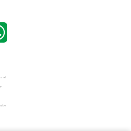
ndteil
W",
irekte