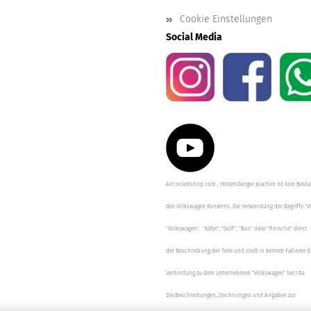
Cookie Einstellungen
Social Media
Aircooledshop.com , Hintersberger Joachim ist kein Besta
des Volkswagen Konzerns. Die Verwendung der Begriffe "V
"Volkswagen", "Käfer", "Golf", "Bus" oder "Porsche" dient
der Beschreibung der Teile und stellt in keinem Fall eine d
Verbindung zu dem Unternehmen "Volkswagen" her/da.
Die Beschreibungen, Zeichnungen und Angaben zur