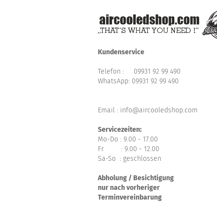
Kundenservice
Telefon :
09931 92 99 490
WhatsApp:
09931 92 99 490
Email : info@aircooledshop.com
Servicezeiten:
Mo-Do : 9.00 - 17.00
Fr : 9.00 - 12.00
Sa-So : geschlossen
Abholung / Besichtigung
nur nach vorheriger
Terminvereinbarung