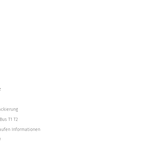
z
ackierung
Bus T1 T2
kaufen Informationen
W