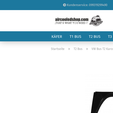
Kundenservice: 099319299490
KÄFER
T1 BUS
T2 BUS
T3
»
»
Startseite
T2 Bus
VW Bus T2 Karo