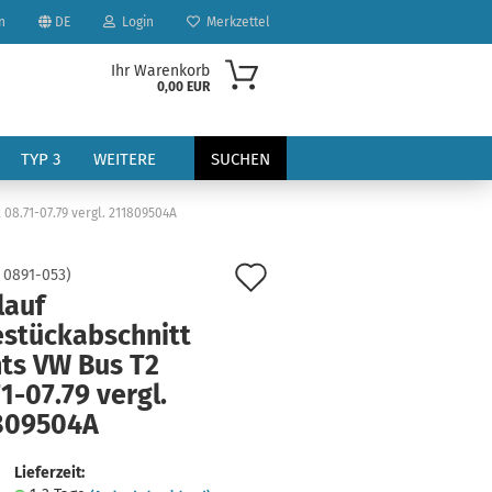
n
DE
Login
Merkzettel
Ihr Warenkorb
0,00 EUR
TYP 3
WEITERE
SUCHEN
08.71-07.79 vergl. 211809504A
Auf
:
0891-053
)
lauf
den
estückabschnitt
Merkzettel
hts VW Bus T2
?
1-07.79 vergl.
809504A
Lieferzeit: