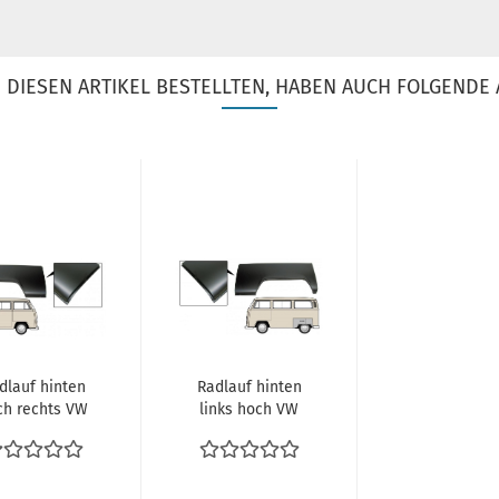
DIESEN ARTIKEL BESTELLTEN, HABEN AUCH FOLGENDE 
dlauf hinten
Radlauf hinten
ch rechts VW
links hoch VW
us T2 08.70-
Bus T2 08.70-
7.79 vergl....
07.79 vergl....