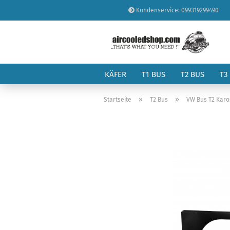
Kundenservice: 099319299490
KÄFER
T1 BUS
T2 BUS
T3
»
»
Startseite
T2 Bus
VW Bus T2 Karo