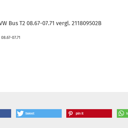
VW Bus T2 08.67-07.71 vergl. 211809502B
 08.67-07.71
tweet
pin it
t