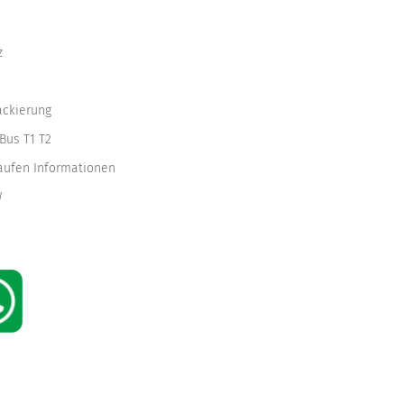
z
ackierung
Bus T1 T2
kaufen Informationen
W