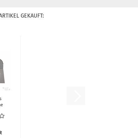
ARTIKEL GEKAUFT:
s
ne
den
Bus
R