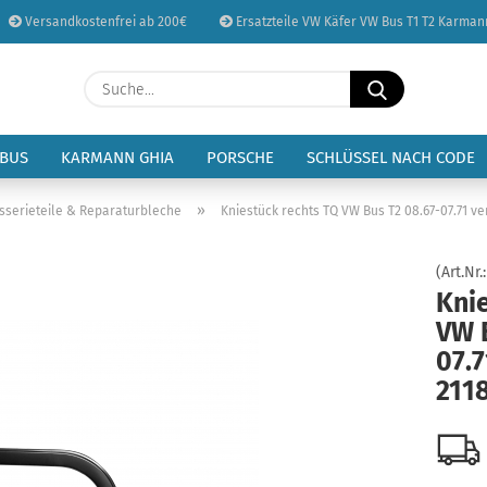
Versandkostenfrei ab 200€
Ersatzteile VW Käfer VW Bus T1 T2 Karman
Sprache auswählen
Suche...
E-Mail
Lieferland
 BUS
KARMANN GHIA
PORSCHE
SCHLÜSSEL NACH CODE
Passwort
»
sserieteile & Reparaturbleche
Kniestück rechts TQ VW Bus T2 08.67-07.71 ve
(Art.Nr.
Kni
VW 
Konto erstellen
07.7
Passwort vergessen
211