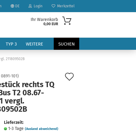
n
DE
Login
Merkzettel
Ihr Warenkorb
0,00 EUR
TYP 3
WEITERE
SUCHEN
rgl. 211809502B
Auf
:
0891-101
)
estück rechts TQ
den
Bus T2 08.67-
Merkzettel
1 vergl.
?
809502B
Lieferzeit:
1-3 Tage
(Ausland abweichend)