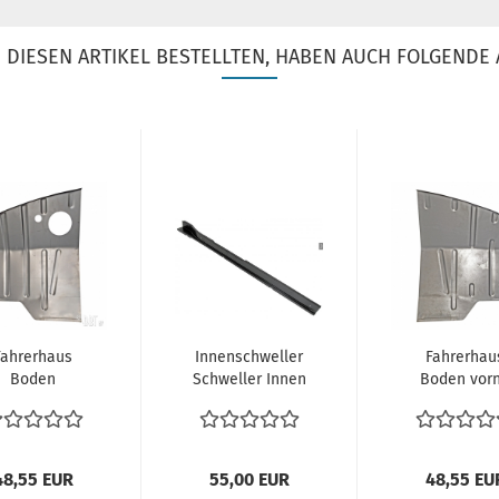
DIESEN ARTIKEL BESTELLTEN, HABEN AUCH FOLGENDE 
Fahrerhaus
Innenschweller
Fahrerhau
Boden
Schweller Innen
Boden vor
binenboden
links VW Bus T2
Kabinenbo
ks VW Bus T2
08.67-07.79...
rechts VW 
T2a...
T2...
48,55 EUR
55,00 EUR
48,55 EU