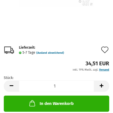
Lieferzeit:
A
5-7 Tage
(Ausland abweichend)
d
34,51 EUR
M
inkl. 19% MwSt. zzgl.
Versand
Stück:
Stück
In den Warenkorb