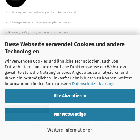
Aircooledshop.com , Hintersberger Joachim ist kein Bestandteil
des Volkswagen Konzerns. Die Verwendung der Begriffe "VW",
"Volkswagen", "Käfer", "Golf", "Bus" oder "Porsche" dient
Diese Webseite verwendet Cookies und andere
der Beschreibung der Teile und stellt in keinem Fall eine direkte
Technologien
Verbindung zu dem Unternehmen "Volkswagen" her/da.
Wir verwenden Cookies und ähnliche Technologien, auch von
Die Beschreibungen, Zeichnungen und Angaben zur
Drittanbietern, um die ordentliche Funktionsweise der Website zu
gewährleisten, die Nutzung unseres Angebotes zu analysieren und
Verwendung sind sorgfältig überprüft worden.
Ihnen ein bestmögliches Einkaufserlebnis bieten zu können. Weitere
Informationen finden Sie in unserer
Datenschutzerklärung
.
Alle Akzeptieren
Vertrag widerrufen
Nur Notwendige
Webshop erstellen
mit Gambio.de © 2026
Weitere Informationen