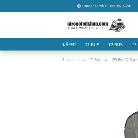
Kundenservice: 099319299490
KÄFER
T1 BUS
T2 BUS
T3
»
»
Startseite
T2 Bus
VW Bus T2 Karo