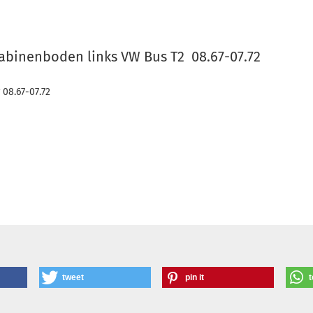
abinenboden links VW Bus T2 08.67-07.72
 08.67-07.72
tweet
pin it
t