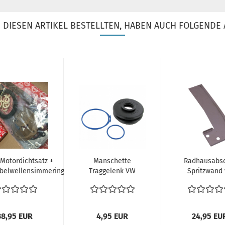
DIESEN ARTIKEL BESTELLTEN, HABEN AUCH FOLGENDE 
Motordichtsatz +
Manschette
Radhausabsc
belwellensimmering
Traggelenk VW
Spritzwand 
Wellendichtring...
Bus T2a T2b T2
links VW Bu
oben unten...
67-07.79..
38,95 EUR
4,95 EUR
24,95 EU