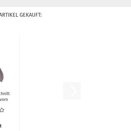
ARTIKEL GEKAUFT:
hnitt
vorn
s T2
.
R