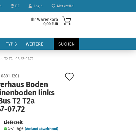
n
DE
Login
Merkzettel
Ihr Warenkorb
0,00 EUR
TYP 3
WEITERE
SUCHEN
 T2 T2a 08.67-07.72
Auf
:
0891-120
)
rerhaus Boden
den
inenboden links
Merkzettel
Bus T2 T2a
?
7-07.72
Lieferzeit:
5-7 Tage
(Ausland abweichend)