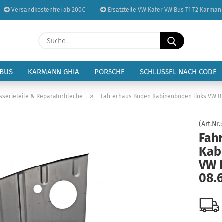
Versandkostenfrei ab 200€
Ersatzteile VW Käfer VW Bus T1 T2 Karman
Sprache auswählen
Suche...
E-Mail
Lieferland
 BUS
KARMANN GHIA
PORSCHE
SCHLÜSSEL NACH CODE
Passwort
»
sserieteile & Reparaturbleche
Fahrerhaus Boden Kabinenboden links VW Bus
(Art.Nr.
Fah
Kab
Konto erstellen
VW 
Passwort vergessen
08.6