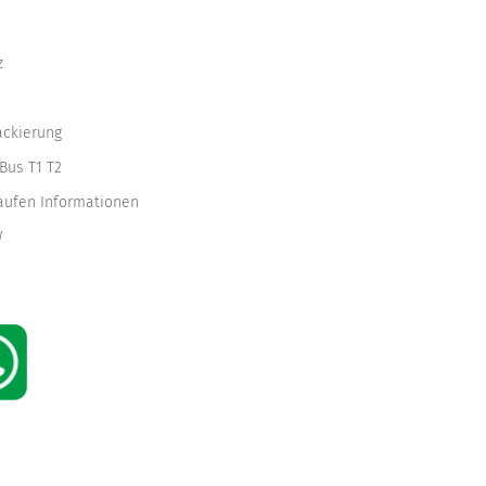
z
ackierung
Bus T1 T2
kaufen Informationen
W