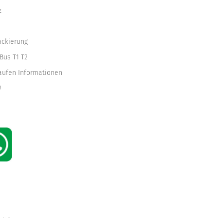
z
ackierung
Bus T1 T2
kaufen Informationen
W