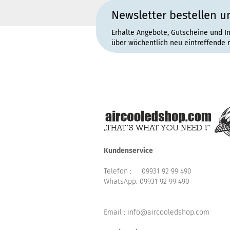
Newsletter bestellen u
Erhalte Angebote, Gutscheine und I
über wöchentlich neu eintreffende 
Kundenservice
Telefon :
09931 92 99 490
WhatsApp:
09931 92 99 490
Email : info@aircooledshop.com