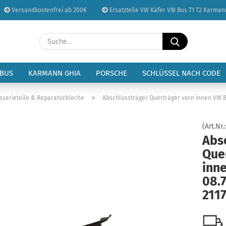
Versandkostenfrei ab 200€
Ersatzteile VW Käfer VW Bus T1 T2 Karman
Sprache auswählen
Suche...
E-Mail
Lieferland
 BUS
KARMANN GHIA
PORSCHE
SCHLÜSSEL NACH CODE
Passwort
»
sserieteile & Reparaturbleche
Abschlussträger Querträger vorn innen VW Bu
(Art.Nr.
Abs
Que
Konto erstellen
inn
Passwort vergessen
08.7
211