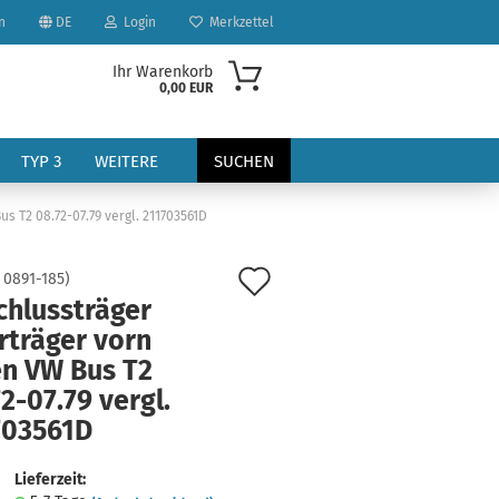
n
DE
Login
Merkzettel
Ihr Warenkorb
0,00 EUR
TYP 3
WEITERE
SUCHEN
s T2 08.72-07.79 vergl. 211703561D
Auf
:
0891-185
)
chlussträger
den
rträger vorn
Merkzettel
en VW Bus T2
?
2-07.79 vergl.
703561D
Lieferzeit: