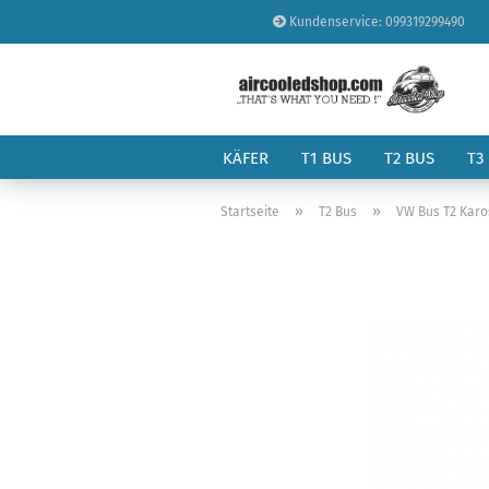
Kundenservice: 099319299490
KÄFER
T1 BUS
T2 BUS
T3
»
»
Startseite
T2 Bus
VW Bus T2 Karo