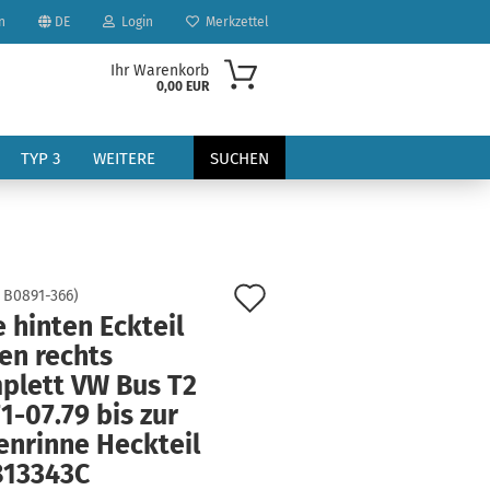
n
DE
Login
Merkzettel
Ihr Warenkorb
0,00 EUR
TYP 3
WEITERE
SUCHEN
Auf
:
B0891-366
)
 hinten Eckteil
den
en rechts
?
Merkzettel
plett VW Bus T2
1-07.79 bis zur
enrinne Heckteil
813343C