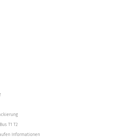
z
ackierung
Bus T1 T2
kaufen Informationen