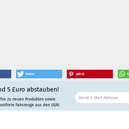
tweet
pin it
t
nd 5 Euro abstauben!
nfos zu neuen Produkten sowie
rostfreie Fahrzeuge aus den USA!