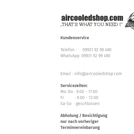
Kundenservice
Telefon :
09931 92 99 490
WhatsApp:
09931 92 99 490
Email : info@aircooledshop.com
Servicezeiten:
Mo-Do : 9.00 - 17.00
Fr : 9.00 - 12.00
Sa-So : geschlossen
Abholung / Besichtigung
nur nach vorheriger
Terminvereinbarung