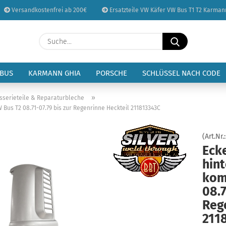
Versandkostenfrei ab 200€
Ersatzteile VW Käfer VW Bus T1 T2 Karman
Sprache auswählen
Suche...
E-Mail
Lieferland
 BUS
KARMANN GHIA
PORSCHE
SCHLÜSSEL NACH CODE
Passwort
»
sserieteile & Reparaturbleche
W Bus T2 08.71-07.79 bis zur Regenrinne Heckteil 211813343C
(Art.Nr.
Ecke
Konto erstellen
hint
Passwort vergessen
kom
08.7
Reg
211