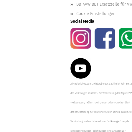
BBT4VW BBT Ersatzteile für V
Cookie Einstellungen
Social Media
Aircooledshop.com , Hintersberger Joachim ist kein Besta
des Volkswagen Konzerns. Die Verwendung der Begriffe "V
"Volkswagen", "Käfer", "Golf", "Bus" oder "Porsche" dient
der Beschreibung der Teile und stellt in keinem Fall eine d
Verbindung zu dem Unternehmen "Volkswagen" her/da.
Die Beschreibungen, Zeichnungen und Angaben zur