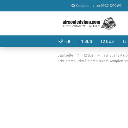
Kundenservice: 099319299490
KÄFER
T1 BUS
T2 BUS
T3
»
»
Startseite
T2 Bus
VW Bus T2 Karo
Ecke hinten Eckteil hinten rechts komplett V