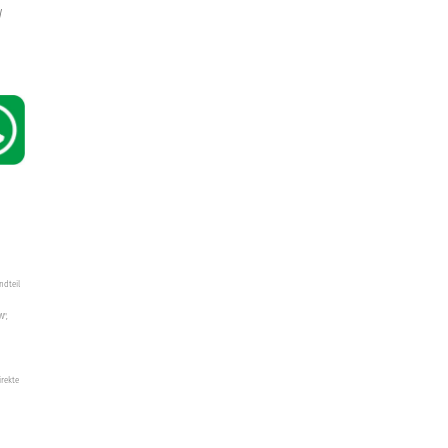
W
ndteil
W",
irekte