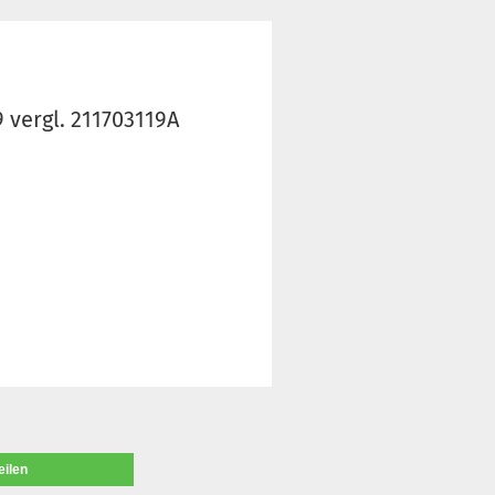
 vergl. 211703119A
eilen