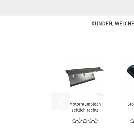
KUNDEN, WELCHE 
Motorraumblech
St
seitlich rechts
VW Bus T2
08.67-07.71...
K