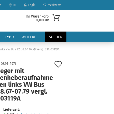
n
DE
Login
Merkzettel
Ihr Warenkorb
0,00 EUR
TYP 3
WEITERE
SUCHEN
ks VW Bus T2 08.67-07.79 vergl. 211703119A
Auf
:
0891-597
)
leger mit
den
enheberaufnahme
Merkzettel
en links VW Bus
?
8.67-07.79 vergl.
703119A
Lieferzeit: