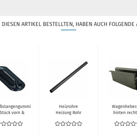
DIESEN ARTIKEL BESTELLTEN, HABEN AUCH FOLGENDE 
oßstangengummi
Heizrohre
Wagenheber
Stück vorn &
Heizung Rohr
hinten rech
hinten VW
Heizungsrohr
T2 08.67-0
armann Ghia...
Unterboden
Mittig...