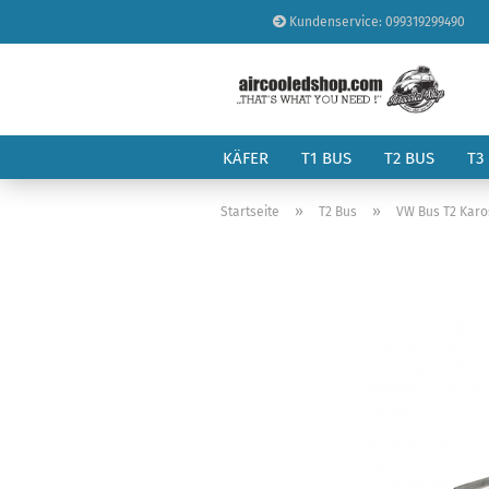
Kundenservice: 099319299490
KÄFER
T1 BUS
T2 BUS
T3
»
»
Startseite
T2 Bus
VW Bus T2 Karo