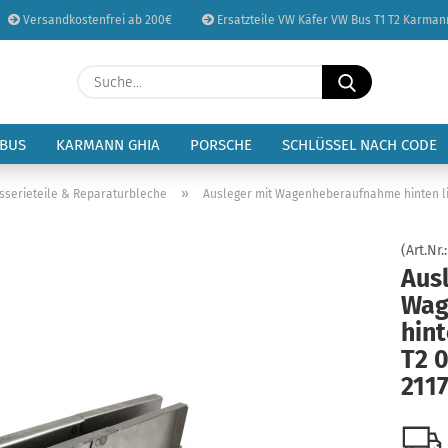
Versandkostenfrei ab 200€
Ersatzteile VW Käfer VW Bus T1 T2 Karman
Sprache auswählen
Suche...
E-Mail
Lieferland
 BUS
KARMANN GHIA
PORSCHE
SCHLÜSSEL NACH CODE
Passwort
»
sserieteile & Reparaturbleche
Ausleger mit Wagenheberaufnahme hinten lin
(Art.Nr.
Aus
Wag
Konto erstellen
hint
Passwort vergessen
T2 0
211