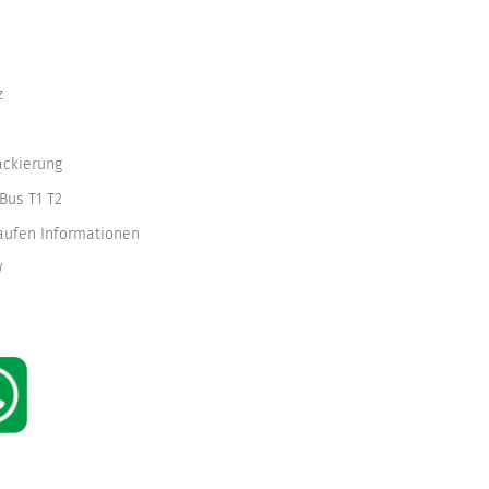
z
ackierung
Bus T1 T2
kaufen Informationen
W