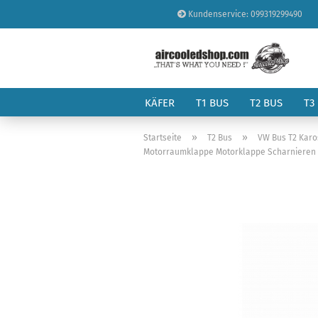
Kundenservice: 099319299490
KÄFER
T1 BUS
T2 BUS
T3
»
»
Startseite
T2 Bus
VW Bus T2 Karo
Motorraumklappe Motorklappe Scharnieren (p