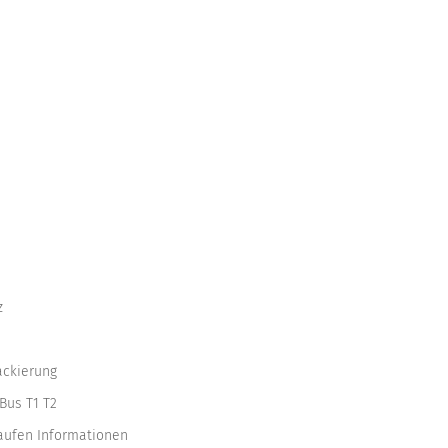
z
ackierung
Bus T1 T2
kaufen Informationen