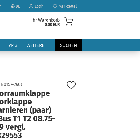
n
DE
Login
Merkzettel
Ihr Warenkorb
0,00 EUR
TYP 3
WEITERE
SUCHEN
Auf
:
B0157-260
)
orraumklappe
den
orklappe
?
Merkzettel
rnieren (paar)
us T1 T2 08.75-
9 vergl.
829553