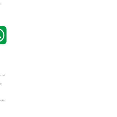
W
ndteil
W",
irekte