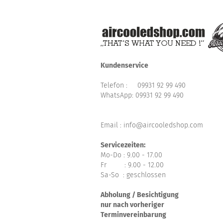
Kundenservice
Telefon :
09931 92 99 490
WhatsApp:
09931 92 99 490
Email : info@aircooledshop.com
Servicezeiten:
Mo-Do : 9.00 - 17.00
Fr : 9.00 - 12.00
Sa-So : geschlossen
Abholung / Besichtigung
nur nach vorheriger
Terminvereinbarung