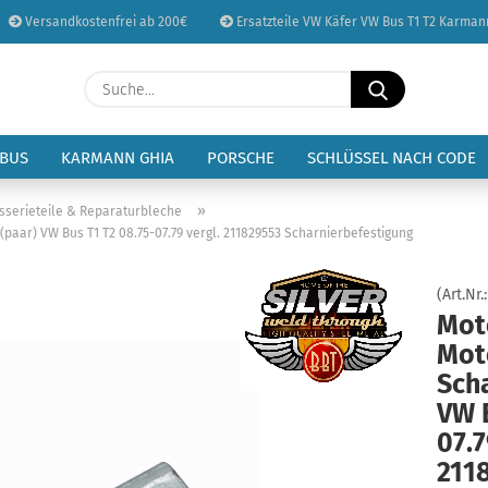
Versandkostenfrei ab 200€
Ersatzteile VW Käfer VW Bus T1 T2 Karman
Sprache auswählen
Suche...
E-Mail
Lieferland
 BUS
KARMANN GHIA
PORSCHE
SCHLÜSSEL NACH CODE
Passwort
»
sserieteile & Reparaturbleche
aar) VW Bus T1 T2 08.75-07.79 vergl. 211829553 Scharnierbefestigung
(Art.Nr.
Mot
Konto erstellen
Mot
Passwort vergessen
Scha
VW B
07.7
211