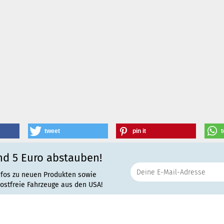
tweet
pin it
t
nd 5 Euro abstauben!
nfos zu neuen Produkten sowie
rostfreie Fahrzeuge aus den USA!