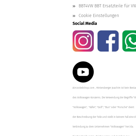
BBT4VW BBT Ersatzteile für V
Cookie Einstellungen
Social Media
Aircooledshop.com , Hintersberger Joachim ist kein Besta
des Volkswagen Konzerns. Die Verwendung der Begriffe "V
"Volkswagen", "Käfer", "Golf", "Bus" oder "Porsche" dient
der Beschreibung der Teile und stellt in keinem Fall eine d
Verbindung zu dem Unternehmen "Volkswagen" her/da.