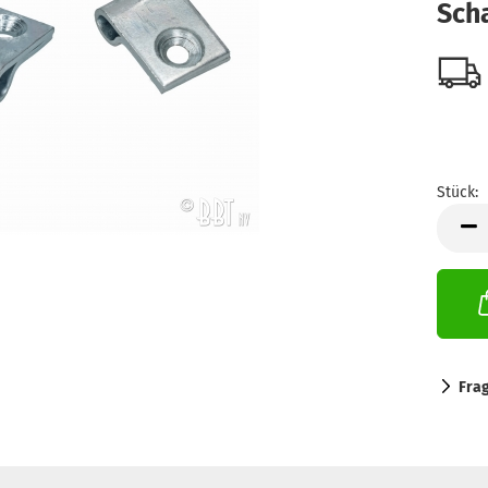
Sch
Stück:
Stück
Fra