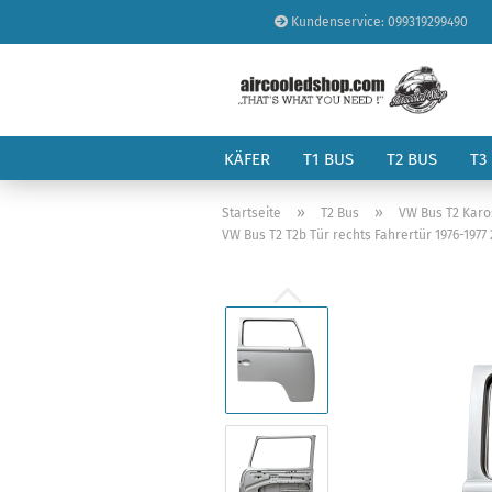
Kundenservice: 099319299490
KÄFER
T1 BUS
T2 BUS
T3
»
»
Startseite
T2 Bus
VW Bus T2 Karo
VW Bus T2 T2b Tür rechts Fahrertür 1976-197