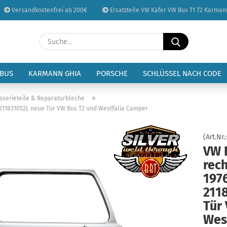
Versandkostenfrei ab 200€
Ersatzteile VW Käfer VW Bus T1 T2 Karman
Sprache auswählen
Suche...
E-Mail
Lieferland
 BUS
KARMANN GHIA
PORSCHE
SCHLÜSSEL NACH CODE
Passwort
»
sserieteile & Reparaturbleche
7 211831052L neue Tür VW Bus T2 und Westfalia Camper
(Art.Nr.
VW 
Konto erstellen
rech
Passwort vergessen
197
211
Tür
Wes