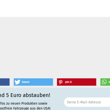
tweet
pin it
t
nd 5 Euro abstauben!
nfos zu neuen Produkten sowie
rostfreie Fahrzeuge aus den USA!