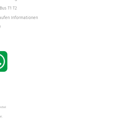
Bus T1 T2
kaufen Informationen
W
ndteil
W",