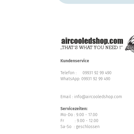
Kundenservice
Telefon :
09931 92 99 490
WhatsApp:
09931 92 99 490
Email : info@aircooledshop.com
Servicezeiten:
Mo-Do : 9.00 - 17.00
Fr : 9.00 - 12.00
Sa-So : geschlossen