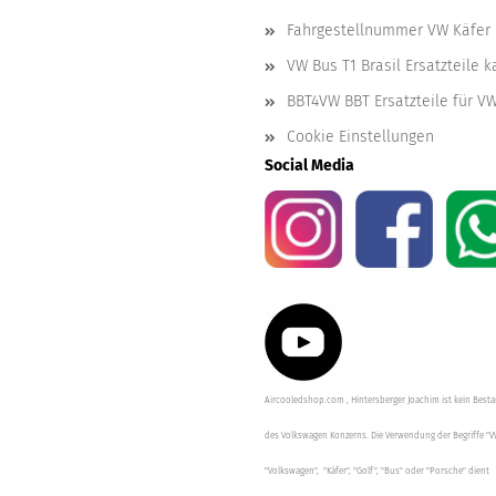
Fahrgestellnummer VW Käfer 
VW Bus T1 Brasil Ersatzteile 
BBT4VW BBT Ersatzteile für V
Cookie Einstellungen
Social Media
Aircooledshop.com , Hintersberger Joachim ist kein Besta
des Volkswagen Konzerns. Die Verwendung der Begriffe "V
"Volkswagen", "Käfer", "Golf", "Bus" oder "Porsche" dient