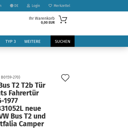
n
DE
Login
Merkzettel
Ihr Warenkorb
0,00 EUR
TYP 3
WEITERE
SUCHEN
Auf
:
B0159-270
)
Bus T2 T2b Tür
den
ts Fahrertür
?
Merkzettel
6-1977
831052L neue
 VW Bus T2 und
tfalia Camper