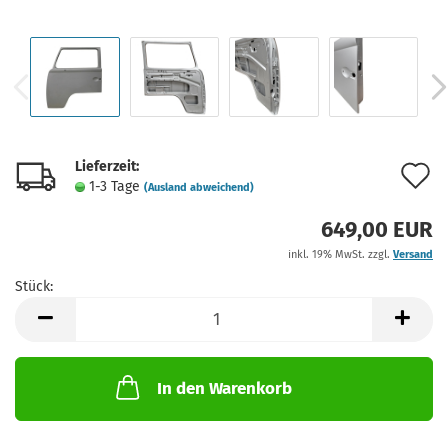
Lieferzeit:
A
1-3 Tage
(Ausland abweichend)
d
649,00 EUR
M
inkl. 19% MwSt. zzgl.
Versand
Stück:
Stück
In den Warenkorb