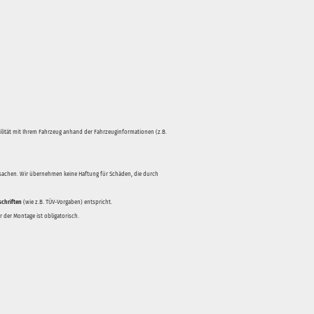
bilität mit Ihrem Fahrzeug anhand der Fahrzeuginformationen (z.B.
rsachen. Wir übernehmen keine Haftung für Schäden, die durch
schriften
(wie z.B. TÜV-Vorgaben) entspricht.
 der Montage ist obligatorisch.