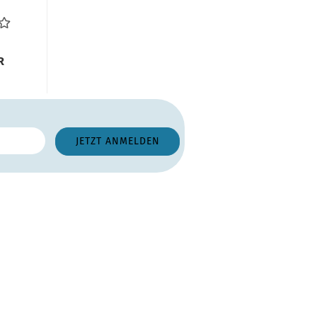
urt
...
R