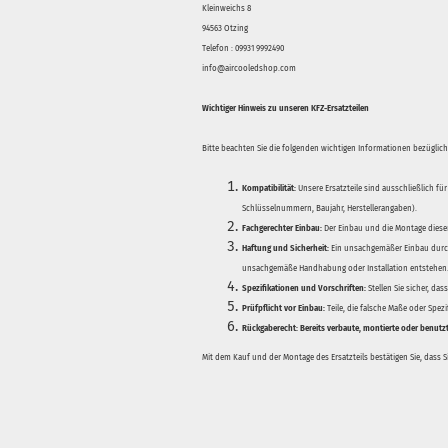
Kleinweichs 8
94563 Otzing
Telefon : 09931 9992490
info@aircooledshop.com
Wichtiger Hinweis zu unseren KFZ-Ersatzteilen
Bitte beachten Sie die folgenden wichtigen Informationen bezüglich 
Kompatibilität:
Unsere Ersatzteile sind ausschließlich für
Schlüsselnummern, Baujahr, Herstellerangaben).
Fachgerechter Einbau:
Der Einbau und die Montage dieser
Haftung und Sicherheit:
Ein unsachgemäßer Einbau durch
unsachgemäße Handhabung oder Installation entstehen
Spezifikationen und Vorschriften:
Stellen Sie sicher, da
Prüfpflicht vor Einbau:
Teile, die falsche Maße oder Spez
Rückgaberecht:
Bereits verbaute, montierte oder benutz
Mit dem Kauf und der Montage des Ersatzteils bestätigen Sie, dass 