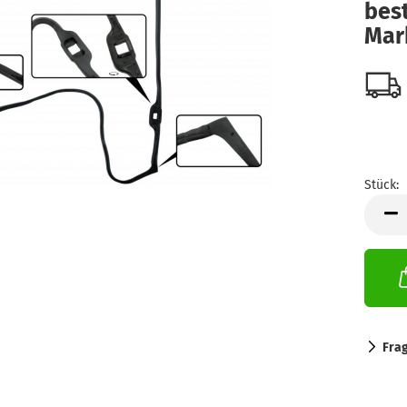
bes
Mar
Stück:
Stück
Fra