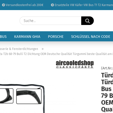
Versandkostenfrei ab 200€
Ersatzteile VW Käfer VW Bus T1 T2 Karman
Sprache auswählen
Suche...
E-Mail
Lieferland
 BUS
KARMANN GHIA
PORSCHE
SCHLÜSSEL NACH CODE
Passwort
»
sserie & Fensterdichtungen
2a T2b 68-79 Bulli T2 Dichtung OEM Deutsche Qualität Türgummi beste Qualität am
(Art.Nr.
Türd
Konto erstellen
Tür
Passwort vergessen
Bus
79 B
OEM
Qua