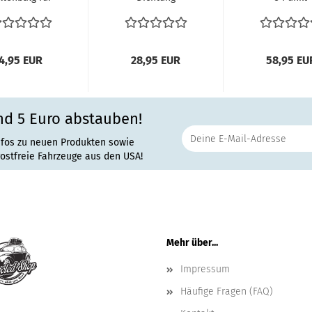
aspedal Bus
Lüftungsklappe
Sicherheitsg
 T2 T2a T2b...
vorne für VW
Fahrer
Bus...
Beifahrersitz
4,95 EUR
28,95 EUR
58,95 EU
nd 5 Euro abstauben!
nfos zu neuen Produkten sowie
rostfreie Fahrzeuge aus den USA!
Mehr über...
Impressum
Häufige Fragen (FAQ)