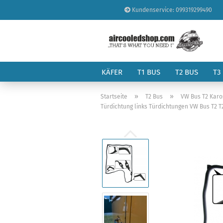
Kundenservice: 099319299490
KÄFER
T1 BUS
T2 BUS
T3
»
»
Startseite
T2 Bus
VW Bus T2 Karo
Türdichtung links Türdichtungen VW Bus T2 T