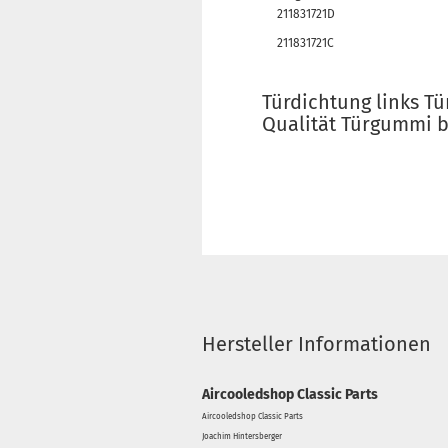
211831721D
211831721C
Türdichtung links T
Qualität Türgummi b
Hersteller Informationen
Aircooledshop Classic Parts
Aircooledshop Classic Parts
Joachim Hintersberger