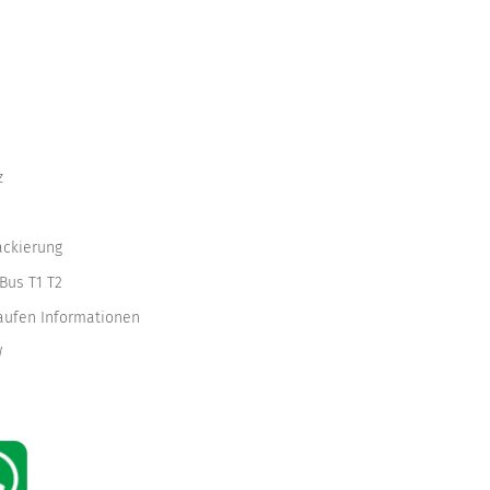
z
ackierung
Bus T1 T2
kaufen Informationen
W