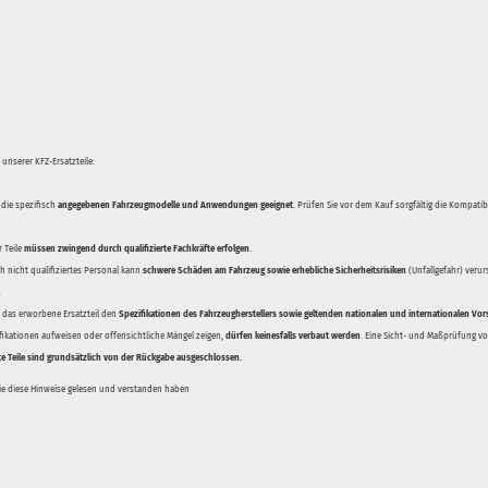
unserer KFZ-Ersatzteile:
 die spezifisch
angegebenen Fahrzeugmodelle und Anwendungen geeignet
. Prüfen Sie vor dem Kauf sorgfältig die Kompati
 Teile
müssen zwingend durch qualifizierte Fachkräfte erfolgen
.
 nicht qualifiziertes Personal kann
schwere Schäden am Fahrzeug sowie erhebliche Sicherheitsrisiken
(Unfallgefahr) veru
.
ss das erworbene Ersatzteil den
Spezifikationen des Fahrzeugherstellers sowie geltenden nationalen und internationalen Vor
ifikationen aufweisen oder offensichtliche Mängel zeigen,
dürfen keinesfalls verbaut werden
. Eine Sicht- und Maßprüfung vor
te Teile sind grundsätzlich von der Rückgabe ausgeschlossen.
Sie diese Hinweise gelesen und verstanden haben