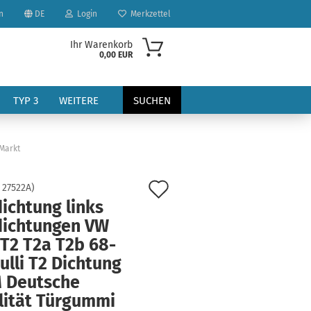
n
DE
Login
Merkzettel
Ihr Warenkorb
0,00 EUR
TYP 3
WEITERE
SUCHEN
 Markt
Auf
:
27522A
)
ichtung links
den
dichtungen VW
?
Merkzettel
 T2 T2a T2b 68-
ulli T2 Dichtung
 Deutsche
lität Türgummi