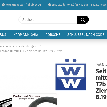
Versandkostenfrei ab 200€
Ersatzteile VW Käfer VW Bus T1 T2 Karman
Sprache auswählen
Suche...
E-Mail
Lieferland
 BUS
KARMANN GHIA
PORSCHE
SCHLÜSSEL NACH CODE
Passwort
»
sserie & Fensterdichtungen
b mit Nut für Alu Zierleiste Deluxe 8.1967-7.1979
(Art.Nr.
Sei
Konto erstellen
mit
Passwort vergessen
T2b 
Zier
8.19