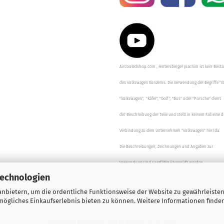
Aircooledshop.com , Hintersberger Joachim ist kein Besta
des Volkswagen Konzerns. Die Verwendung der Begriffe "V
"Volkswagen", "Käfer", "Golf", "Bus" oder "Porsche" dient
der Beschreibung der Teile und stellt in keinem Fall eine d
Verbindung zu dem Unternehmen "Volkswagen" her/da.
Die Beschreibungen, Zeichnungen und Angaben zur
Verwendung sind sorgfältig überprüft worden.
Technologien
nbietern, um die ordentliche Funktionsweise der Website zu gewährleisten
ögliches Einkaufserlebnis bieten zu können. Weitere Informationen finden
Webshop erstellen
mit Gambio.de © 2026