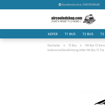
Kundenservice: 099319299490
KÄFER
T1 BUS
T2 BUS
T3
»
»
Startseite
T2 Bus
VW Bus T2 Karo
Seitenscheibendichtung mitte VW Bus T2 T2a T2