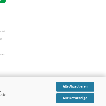
ndteil
W",
irekte
Alle Akzeptieren
,
 Sie
Nur Notwendige