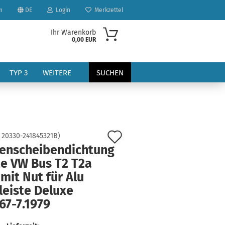
n
DE
Login
Merkzettel
Ihr Warenkorb
0,00 EUR
TYP 3
WEITERE
SUCHEN
Auf
:
20330-241845321B
)
tenscheibendichtung
den
te VW Bus T2 T2a
?
Merkzettel
mit Nut für Alu
leiste Deluxe
67-7.1979