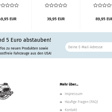
Ausstellfenster...
mitte VW...
oder hi
49,95 EUR
39,95 EUR
89,95 EU
nd 5 Euro abstauben!
nfos zu neuen Produkten sowie
rostfreie Fahrzeuge aus den USA!
Mehr über...
Impressum
Häufige Fragen (FAQ)
Kontakt