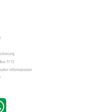
z
ackierung
Bus T1 T2
kaufen Informationen
W