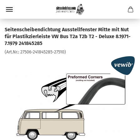
Seitenscheibendichtung Ausstellfenster Mitte mit Nut
für Plastikzierleiste VW Bus T2a T2b T2 - Deluxe 8.1971-
7.1979 241845285
(Art.Nr.:
27506-241845285-27510
)