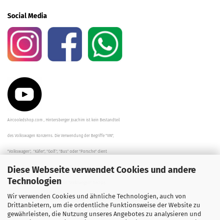
Social Media
Aircooledshop.com , Hintersberger Joachim ist kein Bestandteil
des Volkswagen Konzerns. Die Verwendung der Begriffe "VW",
"Volkswagen", "Käfer", "Golf", "Bus" oder "Porsche" dient
Diese Webseite verwendet Cookies und andere
der Beschreibung der Teile und stellt in keinem Fall eine direkte
Technologien
Verbindung zu dem Unternehmen "Volkswagen" her/da.
Wir verwenden Cookies und ähnliche Technologien, auch von
Die Beschreibungen, Zeichnungen und Angaben zur
Drittanbietern, um die ordentliche Funktionsweise der Website zu
gewährleisten, die Nutzung unseres Angebotes zu analysieren und
Verwendung sind sorgfältig überprüft worden.