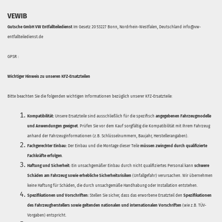
VEWIB
Gutsche GmbH VW Entfallteiledienst
Im Gesetz 20 53227 Bonn, Nordrhein-Westfalen, Deutschland info@vw-
entfallteiledienst.de
GPSR :
Wichtiger Hinweis zu unseren KFZ-Ersatzteilen
Bitte beachten Sie die folgenden wichtigen Informationen bezüglich unserer KFZ-Ersatzteile:
Kompatibilität:
Unsere Ersatzteile sind ausschließlich für die spezifisch
angegebenen Fahrzeugmodelle
und Anwendungen geeignet
. Prüfen Sie vor dem Kauf sorgfältig die Kompatibilität mit Ihrem Fahrzeug
anhand der Fahrzeuginformationen (z.B. Schlüsselnummern, Baujahr, Herstellerangaben).
Fachgerechter Einbau:
Der Einbau und die Montage dieser Teile
müssen zwingend durch qualifizierte
Fachkräfte erfolgen
.
Haftung und Sicherheit:
Ein unsachgemäßer Einbau durch nicht qualifiziertes Personal kann
schwere
Schäden am Fahrzeug sowie erhebliche Sicherheitsrisiken
(Unfallgefahr) verursachen. Wir übernehmen
keine Haftung für Schäden, die durch unsachgemäße Handhabung oder Installation entstehen.
Spezifikationen und Vorschriften:
Stellen Sie sicher, dass das erworbene Ersatzteil den
Spezifikationen
des Fahrzeugherstellers sowie geltenden nationalen und internationalen Vorschriften
(wie z.B. TÜV-
Vorgaben) entspricht.