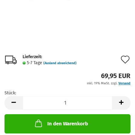
Lieferzeit:
A
5-7 Tage
(Ausland abweichend)
d
69,95 EUR
M
inkl. 19% MwSt. zzgl.
Versand
Stück:
Stück
In den Warenkorb