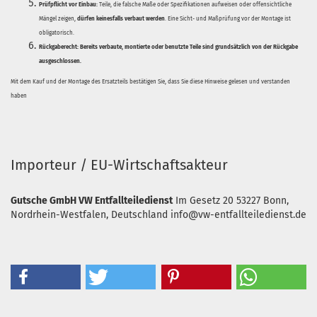
Prüfpflicht vor Einbau:
Teile, die falsche Maße oder Spezifikationen aufweisen oder offensichtliche
Mängel zeigen,
dürfen keinesfalls verbaut werden
. Eine Sicht- und Maßprüfung vor der Montage ist
obligatorisch.
Rückgaberecht:
Bereits verbaute, montierte oder benutzte Teile sind grundsätzlich von der Rückgabe
ausgeschlossen.
Mit dem Kauf und der Montage des Ersatzteils bestätigen Sie, dass Sie diese Hinweise gelesen und verstanden
haben
Importeur / EU-Wirtschaftsakteur
Gutsche GmbH VW Entfallteiledienst
Im Gesetz 20
53227 Bonn,
Nordrhein-Westfalen, Deutschland
info@vw-entfallteiledienst.de