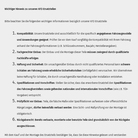
Wichtiger Hinweis zu unseren KFZ-Ersatzteilen
Bitte beachten Sie die folgenden wichtigen Informationen bezüglich unserer KFZ-Ersatzteile:
Kompatibilität:
Unsere Ersatzteile sind ausschließlich für die spezifisch
angegebenen Fahrzeugmodelle
und Anwendungen geeignet
. Prüfen Sie vor dem Kauf sorgfältig die Kompatibilität mit Ihrem Fahrzeug
anhand der Fahrzeuginformationen (z.B. Schlüsselnummern, Baujahr, Herstellerangaben).
Fachgerechter Einbau:
Der Einbau und die Montage dieser Teile
müssen zwingend durch qualifizierte
Fachkräfte erfolgen
.
Haftung und Sicherheit:
Ein unsachgemäßer Einbau durch nicht qualifiziertes Personal kann
schwere
Schäden am Fahrzeug sowie erhebliche Sicherheitsrisiken
(Unfallgefahr) verursachen. Wir übernehmen
keine Haftung für Schäden, die durch unsachgemäße Handhabung oder Installation entstehen.
Spezifikationen und Vorschriften:
Stellen Sie sicher, dass das erworbene Ersatzteil den
Spezifikationen
des Fahrzeugherstellers sowie geltenden nationalen und internationalen Vorschriften
(wie z.B. TÜV-
Vorgaben) entspricht.
Prüfpflicht vor Einbau:
Teile, die falsche Maße oder Spezifikationen aufweisen oder offensichtliche
Mängel zeigen,
dürfen keinesfalls verbaut werden
. Eine Sicht- und Maßprüfung vor der Montage ist
obligatorisch.
Rückgaberecht:
Bereits verbaute, montierte oder benutzte Teile sind grundsätzlich von der Rückgabe
ausgeschlossen.
Mit dem Kauf und der Montage des Ersatzteils bestätigen Sie, dass Sie diese Hinweise gelesen und verstanden