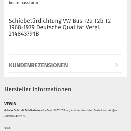
beste passform
Schiebetürdichtung VW Bus T2a T2b T2
1968-1979 Deutsche Qualität Vergl.
214843791B
KUNDENREZENSIONEN
Hersteller Informationen
VEWIB
Gutsche GmbH VW Entfallteiledienst
Im Gesetz 20 53227 Bonn, Nordrhein-Westfalen, Deutschland info@vw-
entfallteiledienst.de
GPSR :