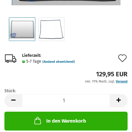
Lieferzeit:
A
5-7 Tage
(Ausland abweichend)
d
129,95 EUR
M
inkl. 19% MwSt. zzgl.
Versand
Stück:
Stück
In den Warenkorb