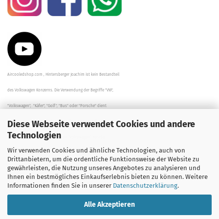
Aircooledshop.com , Hintersberger Joachim ist kein Bestandteil
des Volkswagen Konzerns. Die Verwendung der Begriffe "VW",
"Volkswagen", "Käfer", "Golf", "Bus" oder "Porsche" dient
Diese Webseite verwendet Cookies und andere
der Beschreibung der Teile und stellt in keinem Fall eine direkte
Technologien
Verbindung zu dem Unternehmen "Volkswagen" her/da.
Wir verwenden Cookies und ähnliche Technologien, auch von
Die Beschreibungen, Zeichnungen und Angaben zur
Drittanbietern, um die ordentliche Funktionsweise der Website zu
gewährleisten, die Nutzung unseres Angebotes zu analysieren und
Verwendung sind sorgfältig überprüft worden.
Ihnen ein bestmögliches Einkaufserlebnis bieten zu können. Weitere
Informationen finden Sie in unserer
Datenschutzerklärung
.
Alle Akzeptieren