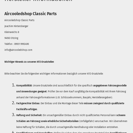
Aircooledshop Classic Parts
Aircooledshop Classic Parts
Joachim Hintersberger
Kleinweichs 8
94563 Otzing
Telefon : 09931 9992490
info@aircooledshop.com
Wichtiger Hinweis zu unseren KFZ-Ersatzteilen
Bitte beachten Sie die folgenden wichtigen Informationen bezüglich unserer KFZ-Ersatzteile:
Kompatibilität:
Unsere Ersatzteile sind ausschließlich für die spezifisch
angegebenen Fahrzeugmodelle
und Anwendungen geeignet
. Prüfen Sie vor dem Kauf sorgfältig die Kompatibilität mit Ihrem Fahrzeug
anhand der Fahrzeuginformationen (z.B. Schlüsselnummern, Baujahr, Herstellerangaben).
Fachgerechter Einbau:
Der Einbau und die Montage dieser Teile
müssen zwingend durch qualifizierte
Fachkräfte erfolgen
.
Haftung und Sicherheit:
Ein unsachgemäßer Einbau durch nicht qualifiziertes Personal kann
schwere
Schäden am Fahrzeug sowie erhebliche Sicherheitsrisiken
(Unfallgefahr) verursachen. Wir übernehmen
keine Haftung für Schäden, die durch unsachgemäße Handhabung oder Installation entstehen.