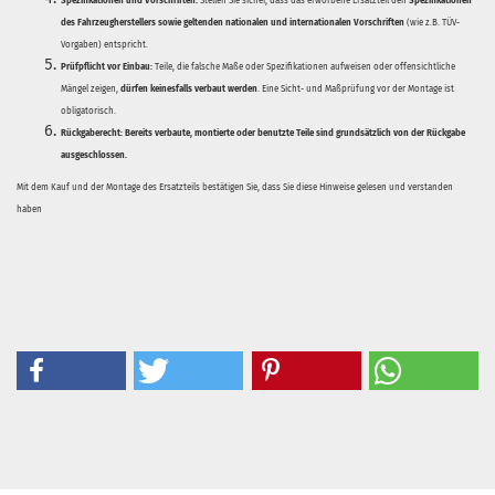
Spezifikationen und Vorschriften:
Stellen Sie sicher, dass das erworbene Ersatzteil den
Spezifikationen
des Fahrzeugherstellers sowie geltenden nationalen und internationalen Vorschriften
(wie z.B. TÜV-
Vorgaben) entspricht.
Prüfpflicht vor Einbau:
Teile, die falsche Maße oder Spezifikationen aufweisen oder offensichtliche
Mängel zeigen,
dürfen keinesfalls verbaut werden
. Eine Sicht- und Maßprüfung vor der Montage ist
obligatorisch.
Rückgaberecht:
Bereits verbaute, montierte oder benutzte Teile sind grundsätzlich von der Rückgabe
ausgeschlossen.
Mit dem Kauf und der Montage des Ersatzteils bestätigen Sie, dass Sie diese Hinweise gelesen und verstanden
haben