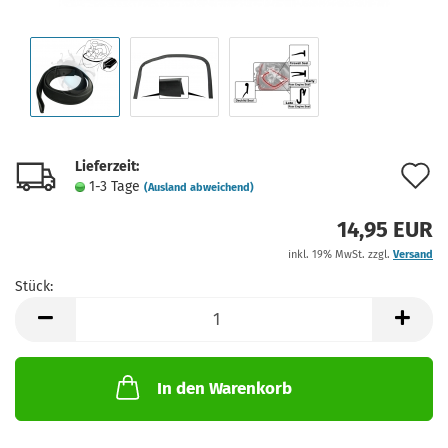
Lieferzeit:
A
1-3 Tage
(Ausland abweichend)
d
14,95 EUR
M
inkl. 19% MwSt. zzgl.
Versand
Stück:
Stück
In den Warenkorb