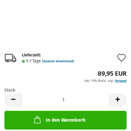
Lieferzeit:
A
5-7 Tage
(Ausland abweichend)
d
89,95 EUR
M
inkl. 19% MwSt. zzgl.
Versand
Stück:
Stück
In den Warenkorb