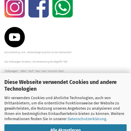
Aircooledshop.com , Hintersberger Joachim ist kein Bestandteil
des Volkswagen Konzerns. Die Verwendung der Begriffe "VW",
"Volkswagen", "Käfer", "Golf", "Bus" oder "Porsche" dient
Diese Webseite verwendet Cookies und andere
der Beschreibung der Teile und stellt in keinem Fall eine direkte
Technologien
Verbindung zu dem Unternehmen "Volkswagen" her/da.
Wir verwenden Cookies und ähnliche Technologien, auch von
Die Beschreibungen, Zeichnungen und Angaben zur
Drittanbietern, um die ordentliche Funktionsweise der Website zu
gewährleisten, die Nutzung unseres Angebotes zu analysieren und
Verwendung sind sorgfältig überprüft worden.
Ihnen ein bestmögliches Einkaufserlebnis bieten zu können. Weitere
Informationen finden Sie in unserer
Datenschutzerklärung
.
Alle Akzeptieren