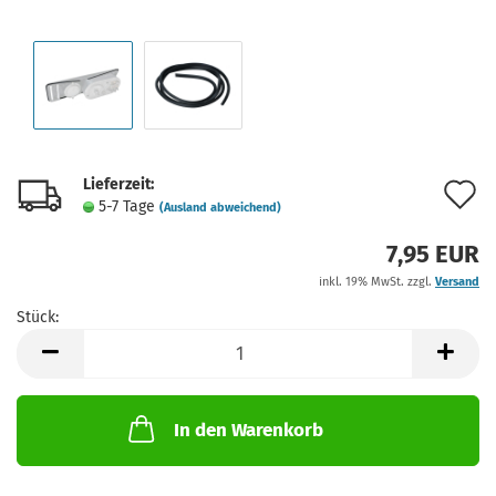
Lieferzeit:
A
5-7 Tage
(Ausland abweichend)
d
7,95 EUR
M
inkl. 19% MwSt. zzgl.
Versand
Stück:
Stück
In den Warenkorb