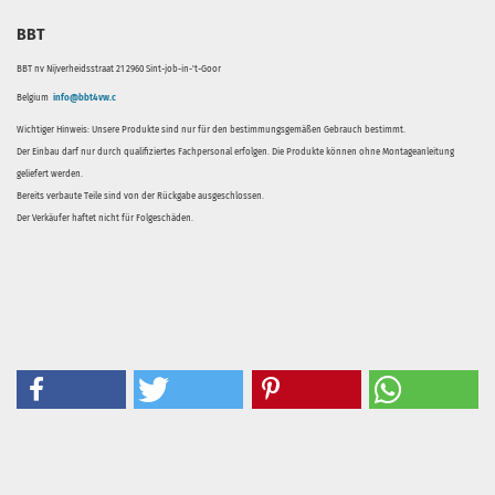
BBT
BBT nv Nijverheidsstraat 21 2960 Sint-job-in-'t-Goor
Belgium
info@bbt4vw.c
Wichtiger Hinweis: Unsere Produkte sind nur für den bestimmungsgemäßen Gebrauch bestimmt.
Der Einbau darf nur durch qualifiziertes Fachpersonal erfolgen. Die Produkte können ohne Montageanleitung
geliefert werden.
Bereits verbaute Teile sind von der Rückgabe ausgeschlossen.
Der Verkäufer haftet nicht für Folgeschäden.