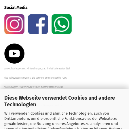
Social Media
Aircooledshop.com , Hintersberger Joachim ist kein Bestandteil
des Volkswagen Konzerns. Die Verwendung der Begriffe "VW",
"Volkswagen", "Käfer", "Golf", "Bus" oder "Porsche" dient
Diese Webseite verwendet Cookies und andere
der Beschreibung der Teile und stellt in keinem Fall eine direkte
Technologien
Verbindung zu dem Unternehmen "Volkswagen" her/da.
Wir verwenden Cookies und ähnliche Technologien, auch von
Die Beschreibungen, Zeichnungen und Angaben zur
Drittanbietern, um die ordentliche Funktionsweise der Website zu
gewährleisten, die Nutzung unseres Angebotes zu analysieren und
Verwendung sind sorgfältig überprüft worden.
Ihnen ein bestmögliches Einkaufserlebnis bieten zu können. Weitere