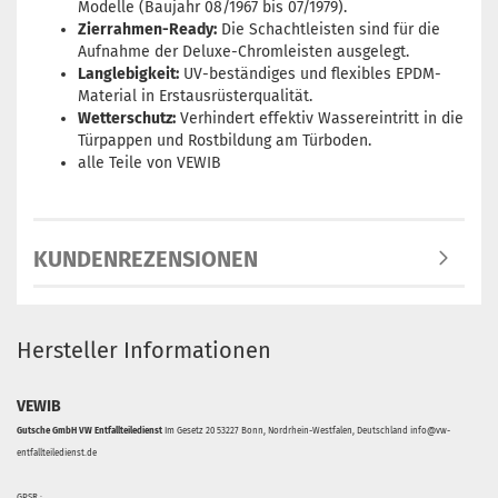
Modelle (Baujahr 08/1967 bis 07/1979).
Zierrahmen-Ready:
Die Schachtleisten sind für die
Aufnahme der Deluxe-Chromleisten ausgelegt.
Langlebigkeit:
UV-beständiges und flexibles EPDM-
Material in Erstausrüsterqualität.
Wetterschutz:
Verhindert effektiv Wassereintritt in die
Türpappen und Rostbildung am Türboden.
alle Teile von VEWIB
KUNDENREZENSIONEN
Hersteller Informationen
VEWIB
Gutsche GmbH VW Entfallteiledienst
Im Gesetz 20 53227 Bonn, Nordrhein-Westfalen, Deutschland info@vw-
entfallteiledienst.de
GPSR :