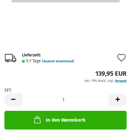
Lieferzeit:
A
5-7 Tage
(Ausland abweichend)
d
139,95 EUR
M
inkl. 19% MwSt. zzgl.
Versand
SET:
SET
In den Warenkorb