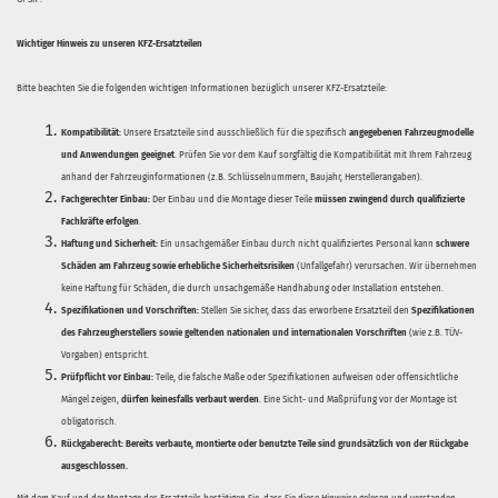
Wichtiger Hinweis zu unseren KFZ-Ersatzteilen
Bitte beachten Sie die folgenden wichtigen Informationen bezüglich unserer KFZ-Ersatzteile:
Kompatibilität:
Unsere Ersatzteile sind ausschließlich für die spezifisch
angegebenen Fahrzeugmodelle
und Anwendungen geeignet
. Prüfen Sie vor dem Kauf sorgfältig die Kompatibilität mit Ihrem Fahrzeug
anhand der Fahrzeuginformationen (z.B. Schlüsselnummern, Baujahr, Herstellerangaben).
Fachgerechter Einbau:
Der Einbau und die Montage dieser Teile
müssen zwingend durch qualifizierte
Fachkräfte erfolgen
.
Haftung und Sicherheit:
Ein unsachgemäßer Einbau durch nicht qualifiziertes Personal kann
schwere
Schäden am Fahrzeug sowie erhebliche Sicherheitsrisiken
(Unfallgefahr) verursachen. Wir übernehmen
keine Haftung für Schäden, die durch unsachgemäße Handhabung oder Installation entstehen.
Spezifikationen und Vorschriften:
Stellen Sie sicher, dass das erworbene Ersatzteil den
Spezifikationen
des Fahrzeugherstellers sowie geltenden nationalen und internationalen Vorschriften
(wie z.B. TÜV-
Vorgaben) entspricht.
Prüfpflicht vor Einbau:
Teile, die falsche Maße oder Spezifikationen aufweisen oder offensichtliche
Mängel zeigen,
dürfen keinesfalls verbaut werden
. Eine Sicht- und Maßprüfung vor der Montage ist
obligatorisch.
Rückgaberecht:
Bereits verbaute, montierte oder benutzte Teile sind grundsätzlich von der Rückgabe
ausgeschlossen.