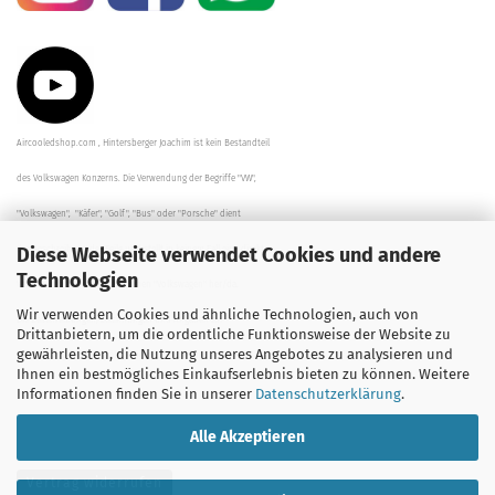
Aircooledshop.com , Hintersberger Joachim ist kein Bestandteil
des Volkswagen Konzerns. Die Verwendung der Begriffe "VW",
"Volkswagen", "Käfer", "Golf", "Bus" oder "Porsche" dient
Diese Webseite verwendet Cookies und andere
der Beschreibung der Teile und stellt in keinem Fall eine direkte
Technologien
Verbindung zu dem Unternehmen "Volkswagen" her/da.
Wir verwenden Cookies und ähnliche Technologien, auch von
Die Beschreibungen, Zeichnungen und Angaben zur
Drittanbietern, um die ordentliche Funktionsweise der Website zu
gewährleisten, die Nutzung unseres Angebotes zu analysieren und
Verwendung sind sorgfältig überprüft worden.
Ihnen ein bestmögliches Einkaufserlebnis bieten zu können. Weitere
Informationen finden Sie in unserer
Datenschutzerklärung
.
Alle Akzeptieren
Vertrag widerrufen