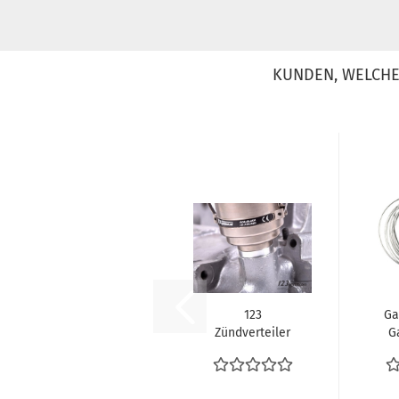
KUNDEN, WELCHE 
123
Ga
Zündverteiler
G
Verteiler
VW
elektronische
Zündung