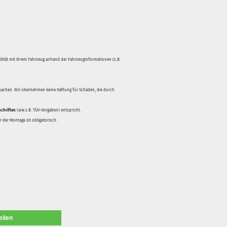
bilität mit Ihrem Fahrzeug anhand der Fahrzeuginformationen (z.B.
rsachen. Wir übernehmen keine Haftung für Schäden, die durch
schriften
(wie z.B. TÜV-Vorgaben) entspricht.
 der Montage ist obligatorisch.
eilen