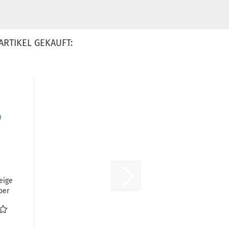
ARTIKEL GEKAUFT:
eige
ber
sanzeige
us...