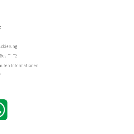
z
ackierung
Bus T1 T2
kaufen Informationen
W