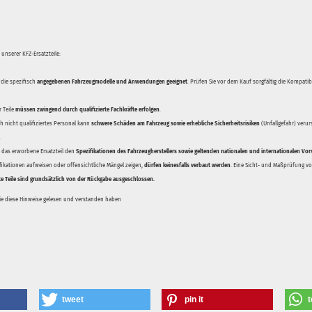
unserer KFZ-Ersatzteile:
 die spezifisch
angegebenen Fahrzeugmodelle und Anwendungen geeignet
. Prüfen Sie vor dem Kauf sorgfältig die Kompati
 Teile
müssen zwingend durch qualifizierte Fachkräfte erfolgen
.
 nicht qualifiziertes Personal kann
schwere Schäden am Fahrzeug sowie erhebliche Sicherheitsrisiken
(Unfallgefahr) veru
.
ss das erworbene Ersatzteil den
Spezifikationen des Fahrzeugherstellers sowie geltenden nationalen und internationalen Vor
ifikationen aufweisen oder offensichtliche Mängel zeigen,
dürfen keinesfalls verbaut werden
. Eine Sicht- und Maßprüfung vor
te Teile sind grundsätzlich von der Rückgabe ausgeschlossen.
Sie diese Hinweise gelesen und verstanden haben
tweet
pin it
t