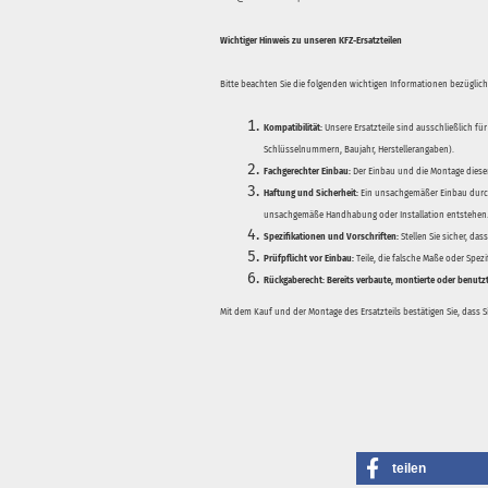
Wichtiger Hinweis zu unseren KFZ-Ersatzteilen
Bitte beachten Sie die folgenden wichtigen Informationen bezüglich 
Kompatibilität:
Unsere Ersatzteile sind ausschließlich für
Schlüsselnummern, Baujahr, Herstellerangaben).
Fachgerechter Einbau:
Der Einbau und die Montage dieser
Haftung und Sicherheit:
Ein unsachgemäßer Einbau durch
unsachgemäße Handhabung oder Installation entstehen
Spezifikationen und Vorschriften:
Stellen Sie sicher, da
Prüfpflicht vor Einbau:
Teile, die falsche Maße oder Spez
Rückgaberecht:
Bereits verbaute, montierte oder benutz
Mit dem Kauf und der Montage des Ersatzteils bestätigen Sie, dass 
teilen