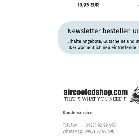
DISTANZRING...
10,95 EUR
Newsletter bestellen u
Erhalte Angebote, Gutscheine und I
über wöchentlich neu eintreffende 
Kundenservice
Telefon :
09931 92 99 490
WhatsApp:
09931 92 99 490