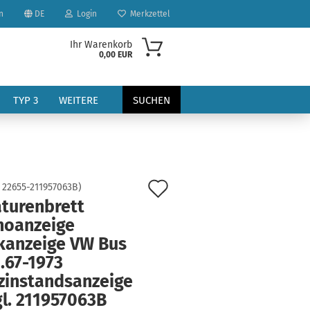
n
DE
Login
Merkzettel
Ihr Warenkorb
0,00 EUR
TYP 3
WEITERE
SUCHEN
Auf
:
22655-211957063B
)
turenbrett
den
hoanzeige
?
Merkzettel
kanzeige VW Bus
.67-1973
zinstandsanzeige
l. 211957063B