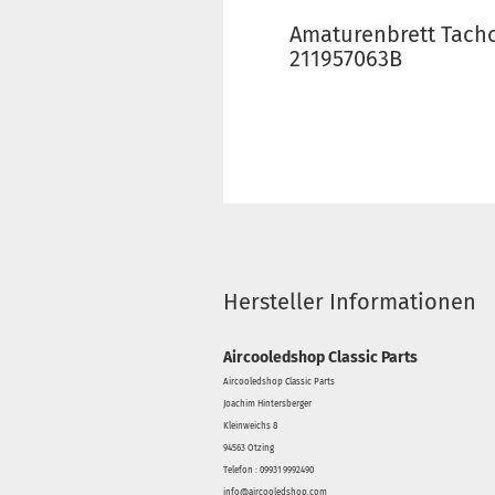
Amaturenbrett Tacho
211957063B
Hersteller Informationen
Aircooledshop Classic Parts
Aircooledshop Classic Parts
Joachim Hintersberger
Kleinweichs 8
94563 Otzing
Telefon : 09931 9992490
info@aircooledshop.com