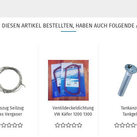
DIESEN ARTIKEL BESTELLTEN, HABEN AUCH FOLGENDE 
szug Seilzug
Ventildeckeldichtung
Tankanz
as Vergaser
VW Käfer 1200 1300
Tankge
 Bus T2 T2a
1500 1600 1302...
Benzinstand
T2b 8.1972-
Tank VW B
7.1979...