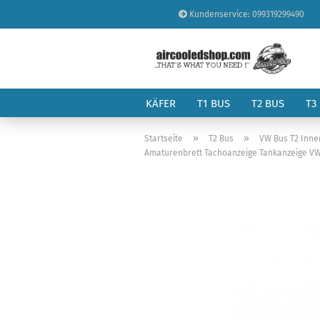
Kundenservice: 099319299490
KÄFER
T1 BUS
T2 BUS
T3
»
»
Startseite
T2 Bus
VW Bus T2 Inn
Amaturenbrett Tachoanzeige Tankanzeige VW 