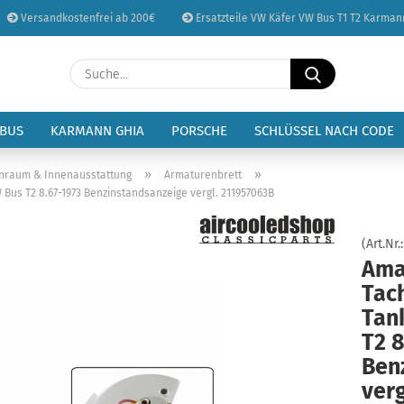
Versandkostenfrei ab 200€
Ersatzteile VW Käfer VW Bus T1 T2 Karman
Sprache auswählen
Suche...
E-Mail
Lieferland
 BUS
KARMANN GHIA
PORSCHE
SCHLÜSSEL NACH CODE
Passwort
»
»
enraum & Innenausstattung
Armaturenbrett
Bus T2 8.67-1973 Benzinstandsanzeige vergl. 211957063B
(Art.Nr.
Ama
Konto erstellen
Tac
Passwort vergessen
Tan
T2 8
Ben
verg